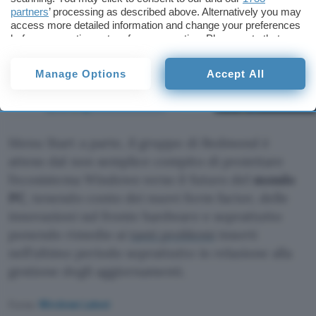
partners
’ processing as described above. Alternatively you may
access more detailed information and change your preferences
before consenting or to refuse consenting. Please note that
some processing of your personal data may not require your
consent, but you have a right to object to such processing. Your
Manage Options
Accept All
preferences will apply to this website only. You can change
your preferences or withdraw your consent at any time by
returning to this site and clicking the
privacy policy
button at the
bottom of the webpage.
Menu Start a parte, il gruppo di Redmond è
atteso dal non semplice compito di proiettare
l’ecosistema Windows verso il futuro del
mondo
PC
, tenendo conto dei nuovi form factor, delle
innovazioni sul fronte hardware e soprattutto
ponendo rimedio ai
tanti problemi
insorti
nell’ultimo periodo soprattutto in relazione alla
gestione degli aggiornamenti.
Fonte:
Windows Latest