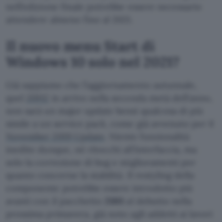
nell’edizione finale potrebbe essere necessario
attendere almeno fino al 2021.
Il nuovo menu Start di
Windows 10 solo nel 2021?
Già sappiamo che l’aggiornamento autunnale,
quel
20H2
in arrivo nella seconda metà dell’anno,
non sarà un major update bensì qualcosa di più
simile a un service pack, come già avvenuto per il
November 2019 Update
. Niente funzionalità
inedite dunque, né ritocchi all’interfaccia, ma
solo la correzione di bug e miglioramenti per
quanto concerne la stabilità. Il restyling della
componente potrebbe essere introdotto più
avanti con il pacchetto
21H1
al debutto nella
prossima primavera, già noto agli addetti ai lavori