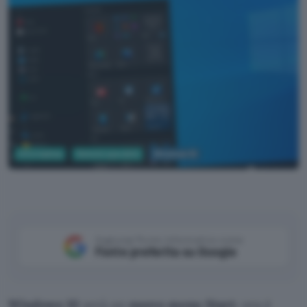
Informatica
Sistemi operativi
Windows 10
Windows
Aggiungi Punto Informatico come
Fonte preferita su Google
Windows 10
avrà un
nuovo menu Start
: ora è