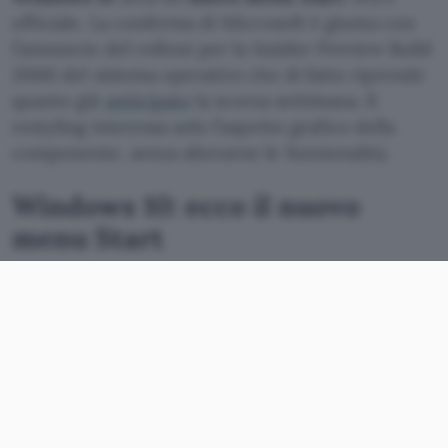
ufficiale. La conferma di Microsoft è giunta con
l’annuncio del rollout per la Insider Preview Build
20161 del sistema operativo che di fatto riprende
quanto già
anticipato
la scorsa settimana. Il
restyling interessa solo l’aspetto grafico della
componente, senza alterarne le funzionalità.
Windows 10: ecco il nuovo
menu Start
L’animazione qui sotto mostra in modo chiaro
cosa sta per cambiare: via lo sfondo delle icone
presenti nella lista dei software installati, mentre
quello delle Tile è stato reso semitrasparente e
uniformato a livello cromatico. Questo dà vita a
un look omogeneo e coerente con i principi del
Fluent Design
adottato anche per le
nuove icone