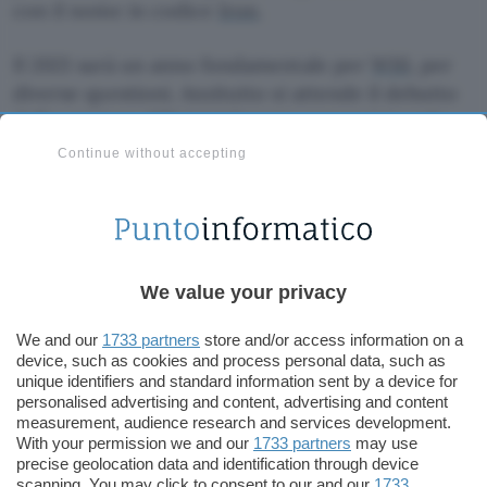
con il nome in codice
Iron
.
Il 2021 sarà un anno fondamentale per
W10
, per
diverse questioni. Anzitutto si attende il debutto
della
versione 10X
inizialmente annunciata solo
per pieghevoli e dual screen, ma confermata
Continue without accepting
successivamente anche per i laptop. Poi la
piattaforma di
Microsoft
si troverà a dover fare i
conti con quello che è l’aggiornamento più
importante del sistema operativo concorrente
per eccellenza,
macOS
di Apple, pronto al
We value your privacy
passaggio verso l’
edizione 11 Big Sur
chiudendo
We and our
1733 partners
store and/or access information on a
così definitivamente l’era di OS X.
device, such as cookies and process personal data, such as
unique identifiers and standard information sent by a device for
IMMAGINI
personalised advertising and content, advertising and content
measurement, audience research and services development.
With your permission we and our
1733 partners
may use
precise geolocation data and identification through device
scanning. You may click to consent to our and our
1733