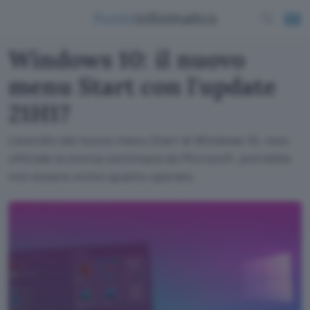
Windows 10: il nuovo
menu Start con l'update
21H1?
L'esordio del nuovo menu Start di Windows 10, reso
ufficiale la scorsa settimana da Microsoft, potrebbe
non essere vicino quanto sperato.