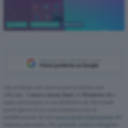
Informatica
Sistemi operativi
Windows 10
Windows
Aggiungi Punto Informatico come
Fonte preferita su Google
Già avvistato nei mesi scorsi in forma non
ufficiale, il
nuovo menu Start
di
Windows 10
è
stato presentato in via definitiva da Microsoft
pochi giorni fa in concomitanza con la
pubblicazione di una
nuova build d’anteprima
del
sistema operativo. Per poterlo vedere integrato