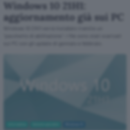
Windows 10 21H1:
aggiornamento già sui PC
Windows 10 21H1 verrà installato tramite un
"pacchetto di abilitazione": i file sono stati scaricati
sui PC con gli update di gennaio e febbraio.
Informatica
Sistemi operativi
Windows 10