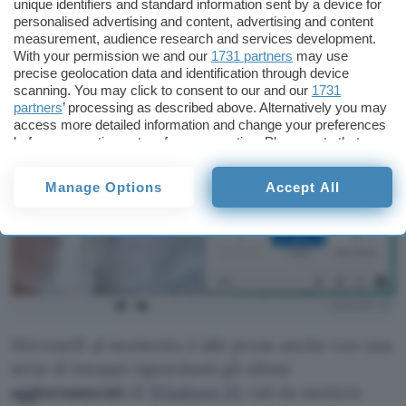
unique identifiers and standard information sent by a device for
personalised advertising and content, advertising and content
measurement, audience research and services development.
With your permission we and our
1731 partners
may use
precise geolocation data and identification through device
scanning. You may click to consent to our and our
1731
partners
’ processing as described above. Alternatively you may
access more detailed information and change your preferences
before consenting or to refuse consenting. Please note that
some processing of your personal data may not require your
consent, but you have a right to object to such processing. Your
Manage Options
Accept All
preferences will apply to this website only. You can change
your preferences or withdraw your consent at any time by
returning to this site and clicking the
privacy policy
button at the
bottom of the webpage.
Microsoft al momento è alle prese anche con una
serie di intoppi riguardanti gli ultimi
aggiornamenti
di
Windows 10
, tali da mettere