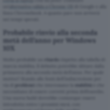
corsa ai laptop
così da poter costituire
un’
alternativa valida a Chrome OS
di Google e alla
linea Chromebook. A quanto pare non arriverà
nei tempi sperati.
Probabile rinvio alla seconda
metà dell’anno per Windows
10X
Molto probabile un
ritardo
rispetto alla tabella di
marcia stabilita. Il debutto potrebbe slittare dalla
primavera alla seconda metà dell’anno. Per quale
motivo? Stando alle fonti dell’indiscrezione per
via di
problemi
che interessano la
stabilità
e che
necessitano di essere corretti prima dell’esordio.
Una nuova build dovrebbe comunque essere
introdotta entro i prossimi mesi, con