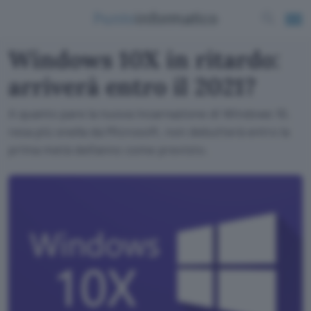
Windows 10X in ritardo:
arriverà entro il 2021?
A quanto pare la nuova incarnazione di Windows 10,
resa più snella da Microsoft, non debutterà entro la
prima metà dell'anno come previsto.