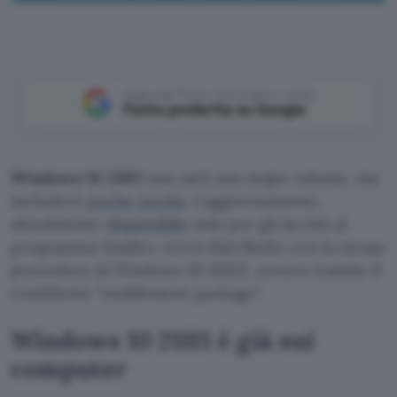
Aggiungi Punto Informatico come
Fonte preferita su Google
Windows 10 21H1
non sarà una major release, ma
includerà
poche novità
. L’aggiornamento,
attualmente
disponibile
solo per gli iscritti al
programma Insider, verrà distribuito con la stessa
procedura di Windows 10 20H2, ovvero tramite il
cosiddetto “enablement package”.
Windows 10 21H1 è già sui
computer