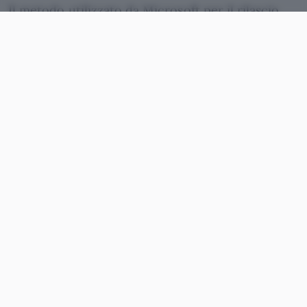
Il metodo utilizzato da Microsoft per il rilascio
dell’aggiornamento è stato sperimentato con
successo con la precedente versione del sistema
operativo. Gli utenti dovranno solo scaricare un
piccolo “
pacchetto di abilitazione
” (pochi KB) da
Windows Update che innesca l’installazione di
Windows 10 21H1. I file sono infatti
già presenti
sui computer
, in quanto scaricati insieme agli
update cumulativi di gennaio e febbraio 2021.
Per avere una conferma è sufficiente effettuare
una ricerca in Esplora File con il termine “21h1”. Il
risultato è questo: