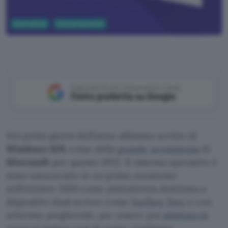
Informatica
Sistemi operativi
Aggiungi Punto Informatico come
Fonte preferita su Google
Nei primi giorni dell’anno abbiamo scritto di
Windows 10X
come della
grande scommessa
di
Microsoft
per questo 2021. Il sistema operativo è
stato annunciato in un primo momento
nell’ottobre 2019 come piattaforma destinata a
dispositivi dual screen come
Surface Neo
o con
schermo pieghevole, per essere poi
adattata in