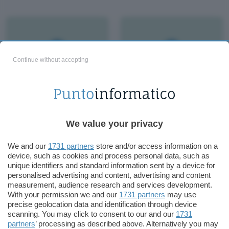
Continue without accepting
Diffamazione, blog in
Ebook, il cartello
salvo
patteggia in Europa
We value your privacy
We and our
1731 partners
store and/or access information on a
device, such as cookies and process personal data, such as
unique identifiers and standard information sent by a device for
personalised advertising and content, advertising and content
measurement, audience research and services development.
With your permission we and our
1731 partners
may use
precise geolocation data and identification through device
scanning. You may click to consent to our and our
1731
partners
’ processing as described above. Alternatively you may
PRISM, il web consegna
Sistri, solo per rifiuti