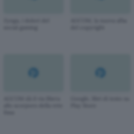
Zynga, i dolori del
AGCOM, la nuova alba
social gaming
del copyright
AGCOM dà il via libera
Google, libri di testo su
allo scorporo della rete
Play Store
fissa