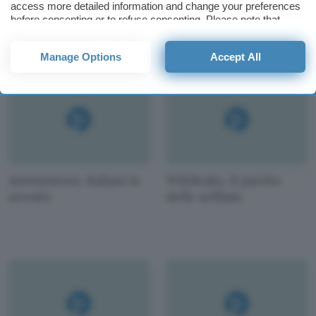
access more detailed information and change your preferences
le password?
pericolosi
before consenting or to refuse consenting. Please note that
some processing of your personal data may not require your
consent, but you have a right to object to such processing. Your
Manage Options
Accept All
preferences will apply to this website only. You can change
your preferences or withdraw your consent at any time by
returning to this site and clicking the
privacy policy
button at the
bottom of the webpage.
Anonymous, italiani in
Wikileaks, il partito
arresto
delle soffiate