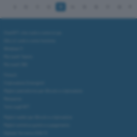
9
10
11
12
13
14
15
16
17
18
ChatGPT: che cos'è e come si usa
DALL·E cos'è e come funziona
Windows 11
Microsoft Teams
Microsoft 365
Fintech
Criptovalute Emergenti
Migliori piattaforme per Bitcoin e criptovalute
Metaverso
Tutto sugli NFT
Migliori wallet per Bitcoin e criptovalute
Migliori antivirus gratis e a pagamento
Digitale Terrestre DVB-T2