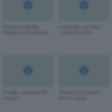
Pedopornografia,
Copyright, provider
l'inganno del malware
contro AGCOM
Google, una voce che
Pegatron, lo sporco
traduce
lavoro cinese