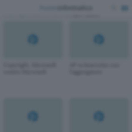
News e approfondimenti scritti da
Mauro Vecchio
Copyright, Microsoft
AP va braccetto con
contro Microsoft
l'aggregatore