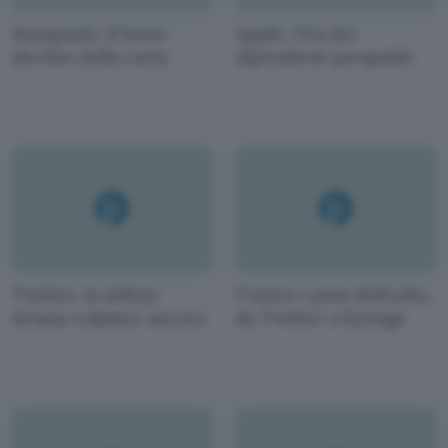
Stampanti, il lento
Apple, l'ira dei
declino della carta
dipendenti perquisiti
Twitter, la milizia
Contro i post dell'odio,
siriana colpisce ancora
da Twitter a Kyenge