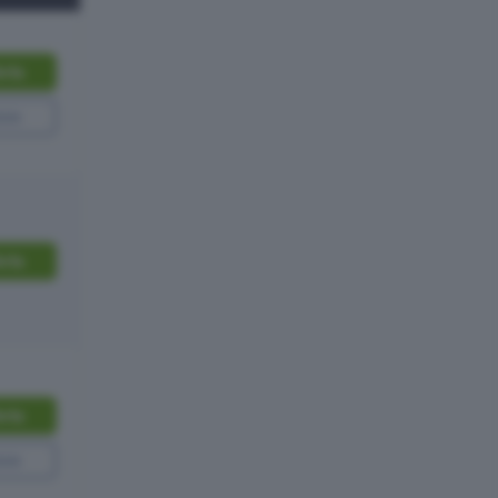
erta
one
erta
erta
one