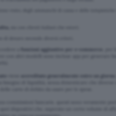
ione resto, degli ammanchi di cassa e delle tempistiche 
dita,
sia con clienti italiani che esteri;
o di denaro secondo diversi criteri.
accedere a
funzioni aggiuntive per e-commerce
, per 
tre con altri modelli sono incluse app per generare b
ltà.
ato
viene
accreditato generalmente entro un giorno
sia bisogno di liquidità, senza dimenticare che diverse
elle carte di debito da usare per le spese.
nza commissioni bancarie, questi sono veramente poc
 quei dispositivi che, superato un certo volume di affa
ntive su ciascun pagamento.