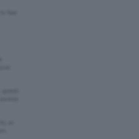
in fase
le
uoni
, quindi
 società
hi, se
ri,