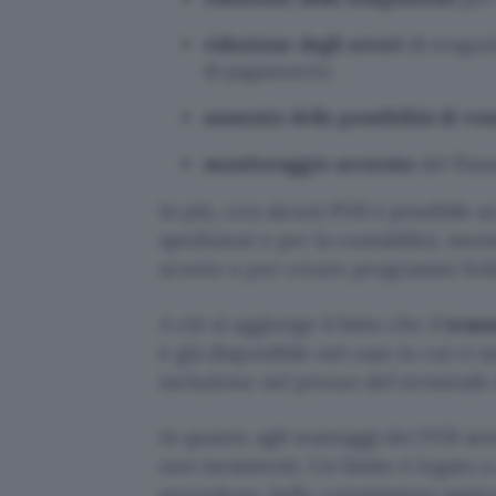
riduzione degli errori
di erogaz
di pagamento;
aumento delle possibilità di ven
monitoraggio accurato
del fluss
In più, con alcuni POS è possibile 
spedizioni e per la contabilità, men
sconto o per creare programmi fede
A ciò si aggiunge il fatto che il
trans
è già disponibile nel caso in cui ci 
includono nel prezzo del terminale d
In quanto agli svantaggi dei POS se
non inesistenti. Un limite è legato a
prevedono delle commissioni aggiu