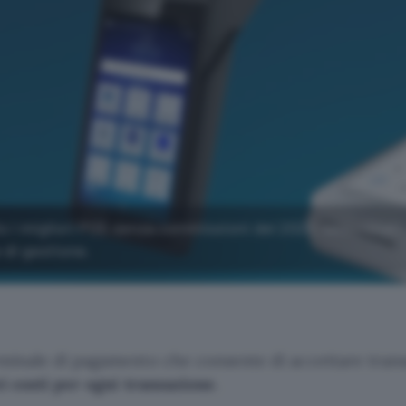
o i migliori POS senza commissioni del 2026, selezionati
 di gestione.
inale di pagamento che consente di accettare trans
i costi per ogni transazione
.