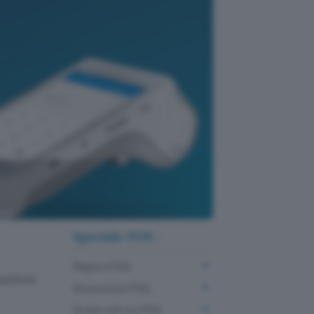
Speciale POS :
Migliori POS
azioni
Recensioni POS
Guide utili sui POS