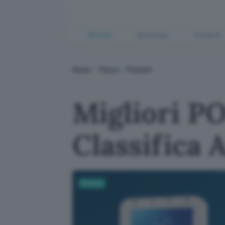
Offerte
Business
Fintech
Home
Focus
Fintech
Migliori P
Classifica 
Fintech