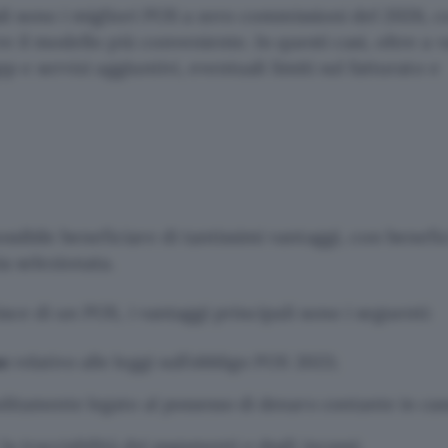
ali sono i migliori POS a zero commissioni del 2026, c
e il modello più conveniente. In questi casi, oltre a v
p e servizi aggiuntivi, eventuali limiti sul fatturato e
ibile beneficiare di tantissimi vantaggi, con benefic
a selezionata.
sce di un POS, i vantaggi principali sono i seguenti:
ne
relativo alle leggi sull’obbligo POS 2023;
solitamente legato al possesso di denaro contante in cas
la tracciabilità dei pagamenti e degli incassi;