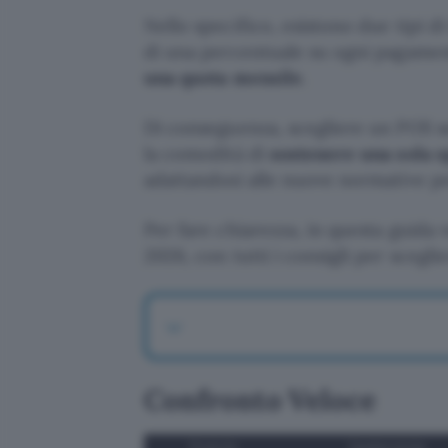
Nello specifico, esistono due tipi di
di una percentuale su ogni pagamen
una quota mensile
.
Di conseguenza, scegliere un POS s
la comodità di
sostenere una sola s
adattandosi alle nuove normative p
Per fare chiarezza, in questa guida
2026, con tutti i consigli per sceglie
Confronto Veloce
Prodotto
Caratteristiche