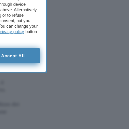
through device
tti anche
above. Alternatively
 or to refuse
le in base
consent, but you
. You can change your
privacy policy
button
issioni
 un POS
Accept All
 è
ro.
lizzo dei
one