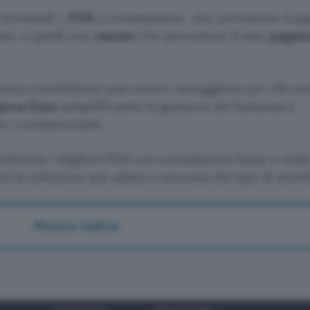
 terminali: i
POS
a commissione, che prevedono il p
to, e quelli con
canone
che prevedono il solo
pagam
enza commissioni può essere vantaggioso per chi vuo
pesa fissa
semplificando la gestione del business e
er i commercianti.
 vedremo i migliori POS con commissioni basse o nulle
re la soluzione più adatta a seconda del tipo di attivit
Mostra indice
Commissioni
Prezzo terminale