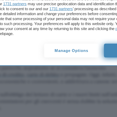
ur
1731 partners
may use precise geolocation data and identification 
l fatto che, a differenza dei POS con commissione (de
ick to consent to our and our
1731 partners
’ processing as described 
detailed information and change your preferences before consenting
ni prevedono il pagamento di un
canone fisso
, variabi
te that some processing of your personal data may not require your 
o.
t to such processing. Your preferences will apply to this website only
aw your consent at any time by returning to this site and clicking the
webpage.
0€ in transazioni con carta, e si ha un POS con comm
ognerebbe pagare 1.000€. Diversamente, optando per
no oscillare tra i 19,90€ e i 29.90€ al mese, si
Manage Options
parmiando quindi più del 50%
.
no parecchi, soprattutto se si considera l’aumento
e di credito
,
carte di debito
e prepagate. Oggi, infatti,
 economiche e convenienti, o addirittura a canone ze
ll’obbligo del lettore di carte e i nuovi limiti sull’uti
mmissioni per gli esercenti è senza dubbio la soluzi
.