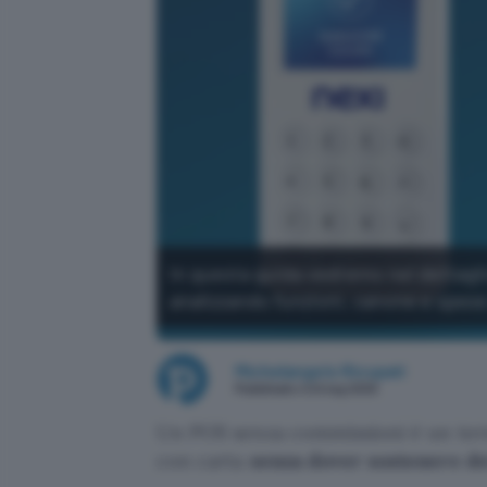
In questa guida vedremo nel dettagli
analizzando funzioni, canone e spese
Michelangelo Ricupati
Pubblicato il 24 lug 2025
Un POS senza commissioni è un term
con carta
senza dover sostenere de