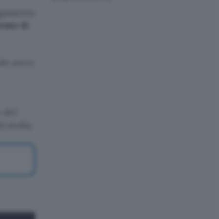
agamento
ento di
le avere
 del
à svolta.