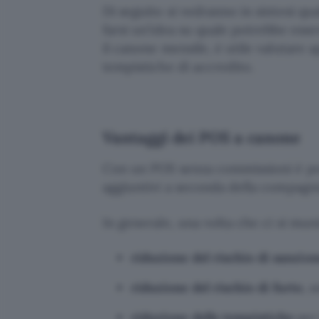
Di seguito si vedranno in sintesi qu
farsi un’idea su quale potrebbe esser
il canone mensile, è utile valutare ap
tempistiche di accredito.
Vantaggi dei POS a canone
Con un POS senza commissioni è poss
aggiuntivi a seconda della compagni
In generale, una volta che ci si muni
riduzione del rischio di sanzio
riduzione del rischio di furto
, 
riduzione delle tempistiche
per 