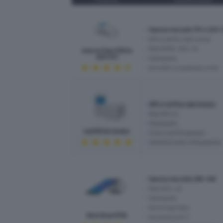
Canone mensile 17€ o 22€ +
SIM e traffico dati inclusi
Rete GPRS, Wifi, 4G
Axerve Easy POS (a
canone)
Stampante
Accrediti su qualsiasi conto
SIM e traffico dati inclusi
Rete 3G/4G
Stampante
myPOS Go Combo
Conto myPOS gratuito
Carta Business VISA gratuita
Canone mensile 29€ +IVA
Rete Wifi, 4G
Stampante
Serve l’app Nexi
Nexi SmartPOS
Assistenza 24/7