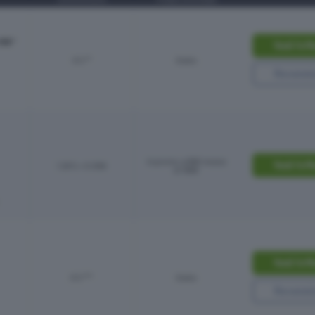
IVA*
Vedi l’off
0%**
Gratis
Recensi
In promo a 99€ invece
Vedi l’off
1.20% + 0.05€
di 189€
Vedi l’off
0%***
Gratis
Recensi