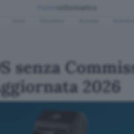
Green
Informatica
Sicurezza
Entertain
OS senza Commiss
Aggiornata 2026