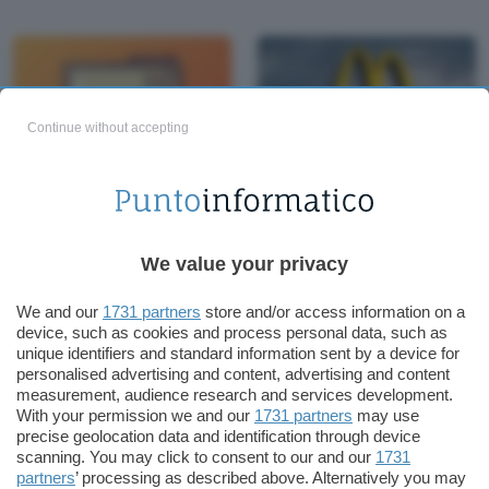
Continue without accepting
Digitale Terrestre: un
Cosa rischiano i
canale riprende vita
candidati di
McDonald's
We value your privacy
We and our
1731 partners
store and/or access information on a
device, such as cookies and process personal data, such as
unique identifiers and standard information sent by a device for
personalised advertising and content, advertising and content
measurement, audience research and services development.
With your permission we and our
1731 partners
may use
precise geolocation data and identification through device
scanning. You may click to consent to our and our
1731
partners
’ processing as described above. Alternatively you may
Apple TV+ vuole
Digitale Terrestre: 2