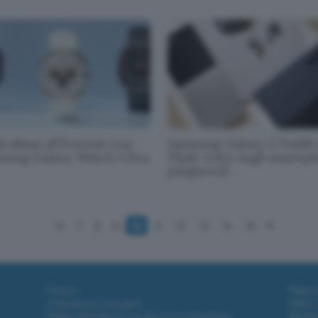
i abissi all'Everest con
Samsung Galaxy Z Fold6 
sung Galaxy Watch Ultra
Flip6: tutto sugli smartp
pieghevoli
6
7
8
9
10
11
12
13
14
15
Fintech
Miglior
Criptovalute Emergenti
Miglior
Migliori piattaforme per Bitcoin e criptovalute
Digital