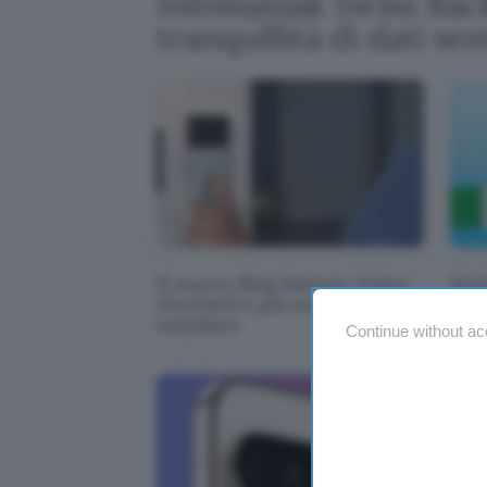
Infomaniak Swiss Back
tranquillità di dati s
Il nuovo Ring Battery Video
Seri
Doorbell è più semplice da
Pri
installare
Continue without ac