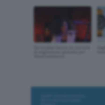
Serverplan lancia un servizio
Dagl
di migrazione gratuita per
Sam
WooCommerce
ChatGPT: che cos'è e come si usa
DALL·E cos'è e come funziona
Windows 11