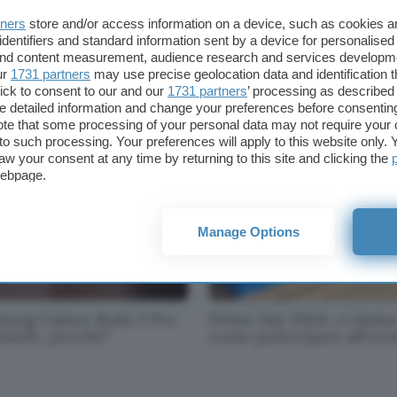
tners
store and/or access information on a device, such as cookies 
identifiers and standard information sent by a device for personalised
 and content measurement, audience research and services developm
-commerce di Amazon.it
Serverplan svela piani di
ur
1731 partners
may use precise geolocation data and identification 
la anche inglese
Hosting WordPress con
ick to consent to our and our
1731 partners
’ processing as described 
preinstallazione di plugi
detailed information and change your preferences before consenting
essenziali
te that some processing of your personal data may not require your 
t to such processing. Your preferences will apply to this website only
aw your consent at any time by returning to this site and clicking the
webpage.
Manage Options
sung Galaxy Buds 3 Pro
Prime Day 2024, ci siamo
itardo: perché?
come partecipare all'eve