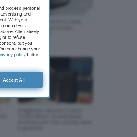
and process personal
 advertising and
ent. With your
DOPPIO SCONTO (-50%,
through device
-20%) sugli auricolari
above. Alternatively
n
SoundPEATS
 or to refuse
consent, but you
. You can change your
privacy policy
button
Accept All
:
Friggitrice ad aria Cosori
nto
Turbo Blaze: la soluzione
perfetta per una cucina sana
e gustosa