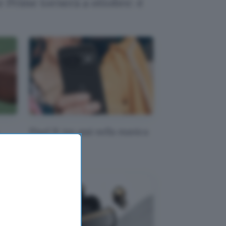
te Prime tornerà a ottobre: è
Pixel 9: tre assi nella manica
xel
di Google