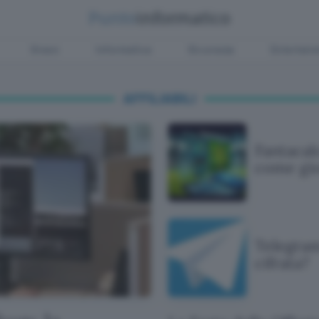
Green
Informatica
Sicurezza
Entertain
AFFILIABILI
Fantacal
come gio
Telegram
cifrata?