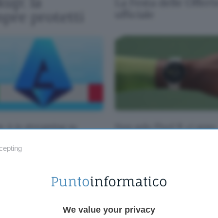
up: la
La Festa delle Offer
empre protetti
ufficiale
e A in streaming su
Non solo Pixel 9: ci sono
me Video: ecco i prezzi
anche Pixel Watch 3 e Pi
Buds Pro 2
cepting
We value your privacy