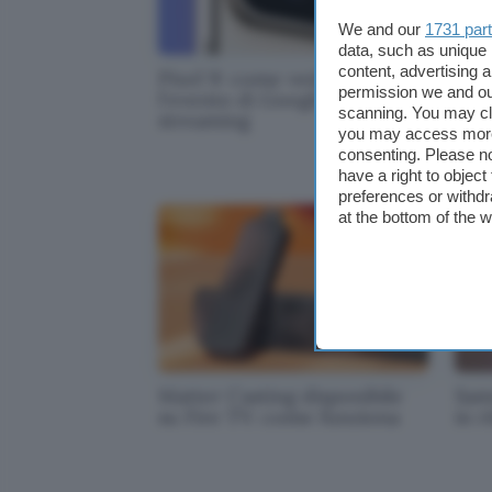
We and our
1731 par
data, such as unique 
content, advertising
Pixel 9: come vedere
L'e
permission we and o
l'evento di Google in
par
scanning. You may cl
streaming
you may access more 
consenting. Please no
have a right to objec
preferences or withdr
at the bottom of the 
Matter Casting disponibile
Sam
su Fire TV: come funziona
in r