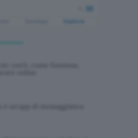
ment
Tecnologia
Pubblicità
cio: cos'è, come funziona,
care online
 è un'app di messaggistica