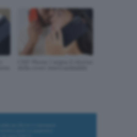
e
CMF Phone 1 segna il ritorno
hone
della cover intercambiabile
i wallet per Bitcoin e criptovalute
i antivirus gratis e a pagamento
e Terrestre DVB-T2