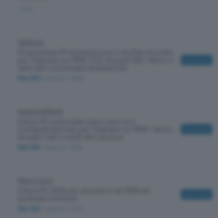
/ 4791
Adium
Programma IM multiaccount e multiprotocollo
per chattare su MSN, ICQ, GoogleTalk, Yahoo e
Download
tanti altri contemporaneamente
Mac-OSX
/ gratuito
/ 16463
Instantbird
Client IM universale open source e
multipiattaforma, per chattare su MSN, Yahoo,
Download
Google Talk e molti altri ancora
Mac-OSX
/ gratuito
/ 13391
Mercury
Client IM JAVA per accedere ad MSN da
Download
qualsiasi sistema
Mac-OSX
/ gratuito
/ 12413