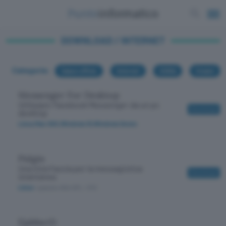
DOWNLOAD / INTERNET
Categorie:
Casa e ufficio
Internet
Utilità
Creare
Messenger For Desktop
Utilizzare Facebook Messenger da un pc
Download
desktop
Linux,Mac-OSX,Windows 10,Windows Seven
Pidgin
Una interfaccia per la messagistica
Download
istantanea
Linux
/ gratuito GNU GPL
/ 572
EjabberD