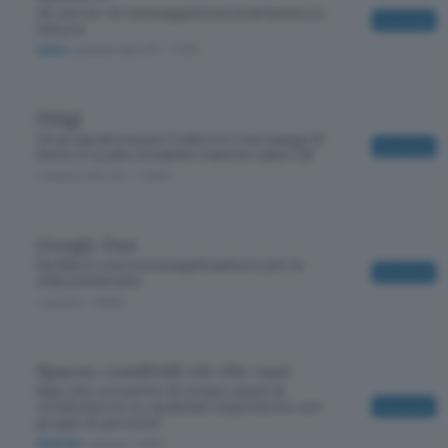
Un server di messaggistica istantanea su
Download
misura
Linux
/ gratuito GNU GPL
/ 3728
Fldigi
Un programma per tradurre i messaggi di
Download
testo in audio inviabile tramite radio CB
/ gratuito GNU GPL
/ 10300
Google Duo
Da Big G una nuova applicazione per le
Download
videochiamate
/ gratuito
/ 45300
Spaces: condividi ciò che vuoi
App che consente di creare spazi di
condivisione su qualsiasi argomento con
Download
gruppi di persone
Android
/ gratuito
/ 9100