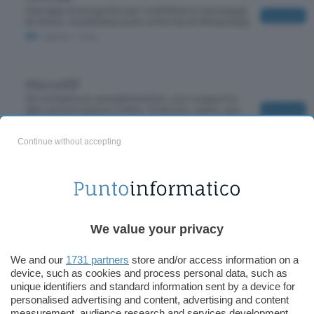
Una app emergente per scambiarsi messaggi
Download
di testo, modellata sullo schema di WhatsApp
IOS
/ gratuito
/ Array
MicroSIP
Un softphone semplicissimo, con supporto
alle conversazioni video. Gratuito, open, per
Download
Windows
Windows 8
/ gratuito
/ 3800
Continue without accepting
Facebook Chat Instant Messenger
Chattare su Facebook senza browser e anche
Download
dietro firewall. Gratuito, LGPL, per Windows
Windows Seven
/ gratuito
/ 4316
We value your privacy
We and our
1731 partners
store and/or access information on a
FBNotifier
device, such as cookies and process personal data, such as
Le notifiche e i messaggi di Facebook sul
unique identifiers and standard information sent by a device for
desktop, senza avviare il browser. Gratuito,
Download
personalised advertising and content, advertising and content
GPL, per Windows
measurement, audience research and services development.