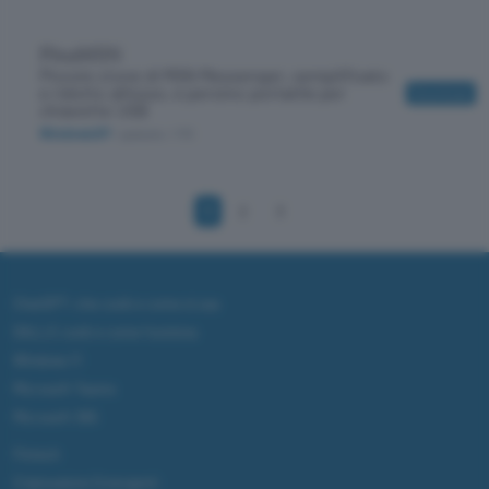
PixaMSN
Piccolo clone di MSN Messenger, semplificato
e ridotto all'osso, e persino portatile per
Download
chiavette USB
WindowsXP
/ gratuito
/ 173
1
2
3
ChatGPT: che cos'è e come si usa
DALL·E cos'è e come funziona
Windows 11
Microsoft Teams
Microsoft 365
Fintech
Criptovalute Emergenti