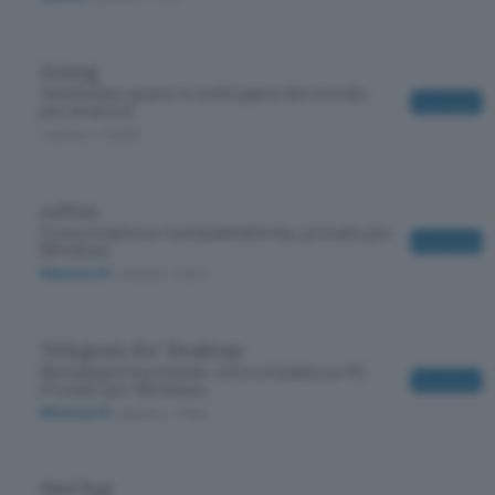
Aznog
Telefonate gratis in molti paesi del mondo,
Download
per Android
/ gratuito
/ 20000
ooVoo
Comunicazione multipiattaforma, provato per
Download
Windows
Windows 10
/ gratuito
/ 2400
Telegram for Desktop
Messaggistica mobile, sincronizzata su PC.
Download
Provato per Windows
Windows 10
/ gratuito
/ 17464
WeChat