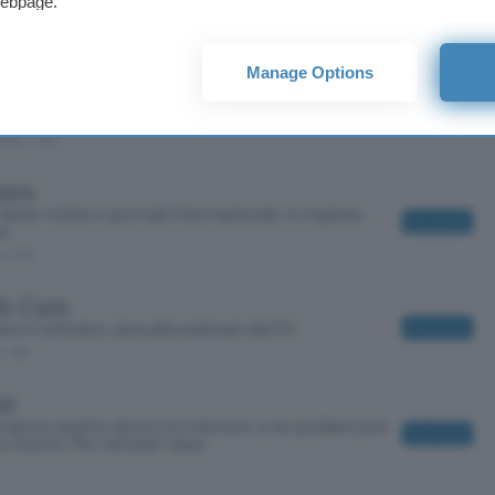
le per cellulari Java
webpage.
Download
o
/ 51
ss Diary
Manage Options
 camminate sotto controllo con il diario software
Download
sere
tuito
/ 454
nes
 tante riviste e giornali internazionali, in inglese,
Download
re
o
/ 140
h Cam
are il cellulare Java alla webcam del Pc
Download
o
/ 36
st
coprire quanto alcool si è bevuto, e se guidare può
Download
n rischio. Per cellulari Java