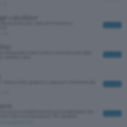
o
/ 75
ge calculator
alcolo delle rate, tassi di interesse e
Download
enti
o
/ 106
oDay
ce temporale e tanti conti e controlli sulle date,
Download
er cellulari Java
y
, Yahoo e AOL gratuito e Java per i telefonini dei
Download
o
/ 100
larm
mi evoluti e completamente personalizzabili, per
Download
tutti i tipi e configurazioni. Per Symbian
 in prova gratuita
/ 440