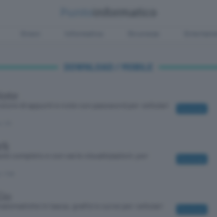
Green
Informatica
Sicurezza
Entertain
DOWNLOAD / MOBILE
Note
store di appunti e note con password per cellulari
Download
o
/ 13
rk
b completo e con varie visualizzazioni, per
Download
o
/ 146
Go
atematiche in tasca, grafici e curve per cellulari
Download