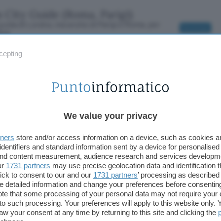
 City Guide (Roma, Parigi)
uida di Londra, ma anche di Parigi e Roma, per
Download
ava
o
/ 86
cepting
 messenger MSN, AOL e Yahoo per cellulari Java a
Download
tuito
o
/ 96
 commedia: Inferno
We value your privacy
di Dante della Divina Commedia, gratuito sui
Download
Java, con motore di ricerca e bookmark
tners
store and/or access information on a device, such as cookies 
o
/ 129
identifiers and standard information sent by a device for personalised
 and content measurement, audience research and services developm
ur
1731 partners
may use precise geolocation data and identification 
till Image Editor
ick to consent to our and our
1731 partners
’ processing as described 
uito grafico con effetti e filtri per immagini
Download
detailed information and change your preferences before consenting
tuito
/ 0
te that some processing of your personal data may not require your 
t to such processing. Your preferences will apply to this website only
aw your consent at any time by returning to this site and clicking the