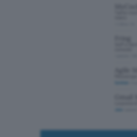
MyCock
Tante rice
mano
/ 4.99 eu
/ 34
Fring
VoIP e tan
comodo
/ gratuito
/ 33
Agile 
Messenger
Symbian
/ in 
Gmail 
La posta d
Java
/ gratuit