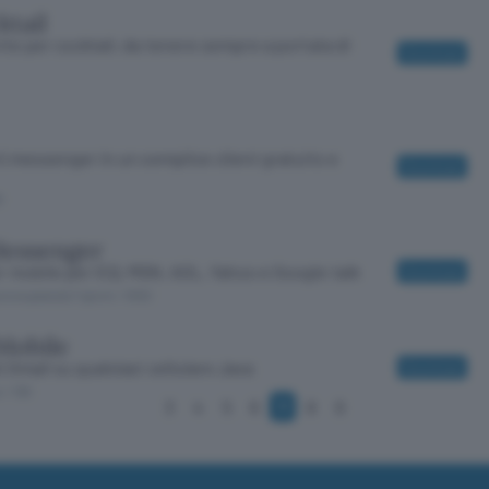
tail
tte per cocktail, da tenere sempre a portata di
Download
ti messenger in un semplice client gratuito e
Download
0
Messenger
 mobile per ICQ, MSN, AOL, Yahoo e Google talk
Download
prova gratuita 7 giorni
/ 1000
Mobile
i Gmail su qualsiasi cellulare Java
Download
o
/ 130
3
4
5
6
7
8
9