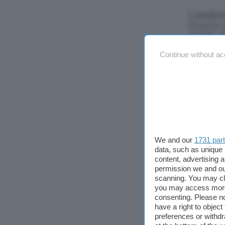
London
Semplice g
cellulari J
Java
/ gratuit
Continue without ac
Mig33
Client per
colori, gra
Java
/ gratuit
Divina
L'Inferno 
cellulari 
We and our
1731 par
Java
/ gratuit
data, such as unique 
content, advertising
permission we and o
Nokia S
scanning. You may cl
Editor grat
you may access more 
Symbian
/ gra
consenting. Please no
have a right to objec
Meteo
preferences or withdr