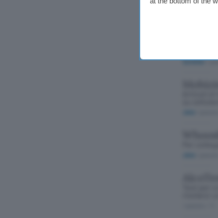
Meteo mobi
at the bottom of the 
Java
/ gratuit
Wellne
Esercizi e
del benes
Symbian
/ gra
Mobizi
Articoli di
su cellula
Java
/ gratuit
Whoos
Per colleg
Java
/ gratuit
AlcoTe
Test per s
rivelarsi u
/ gratuito
/ 11