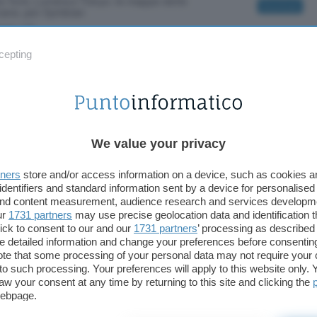
w York, Londra e Tokyo: le mappe delle
Download
tane, per Symbian
tuito
/ 231
cepting
 Exchange
ute, utility gratuita per Symbian
Download
o
/ 52
y
tter gratuito per cellulari Symbian
Download
We value your privacy
0$ in prova gratuita
/ 274
tners
store and/or access information on a device, such as cookies 
ter
identifiers and standard information sent by a device for personalised
sa peso? Piccola applicazione per cellulari Java
 and content measurement, audience research and services developm
Download
 d'occhio la linea
ur
1731 partners
may use precise geolocation data and identification 
o
/ 19
ick to consent to our and our
1731 partners
’ processing as described 
detailed information and change your preferences before consenting
eet Lite
te that some processing of your personal data may not require your 
t to such processing. Your preferences will apply to this website only
e foglio di calcolo gratuito per cellulari Symbian
Download
aw your consent at any time by returning to this site and clicking the
tuito
/ 100
webpage.