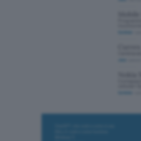
Mobile
Programma 
touchscr
Symbian
/ gra
Currex
Cambiavalu
Java
/ gratuit
Nokia 
Contapassi
cellulari 
Symbian
/ gra
ChatGPT: che cos'è e come si usa
DALL·E cos'è e come funziona
Windows 11