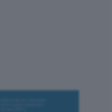
i wallet per Bitcoin e criptovalute
i antivirus gratis e a pagamento
e Terrestre DVB-T2