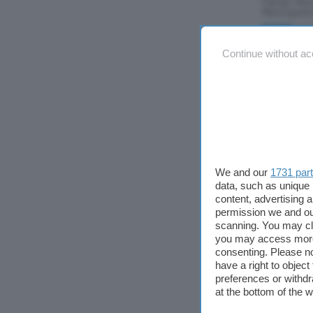
Parigi, Ne
Metropoli
Symbian
/ gra
Continue without ac
Kredit
Cambio val
Tutti
/ gratuit
Gravit
Client Twi
Symbian
/ 9.5
We and our
1731 par
Fat Me
data, such as unique 
Quanta mas
content, advertising
per tenere
permission we and o
Java
/ gratuit
scanning. You may cl
you may access more 
Calc Sh
consenting. Please no
have a right to objec
Un semplic
preferences or withdr
Symbian
/ gra
at the bottom of the 