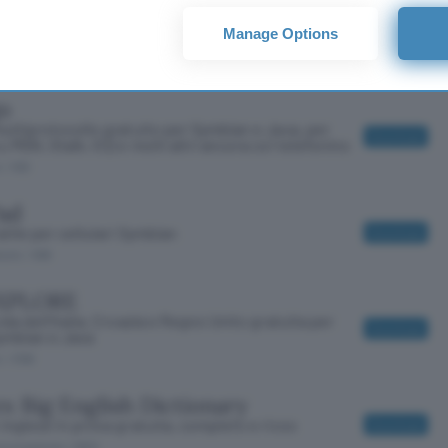
te
o controllo con un piccola applicazione per
Manage Options
Download
 Java gratuita
o
/ 168
go
multiprotocollo gratuito per Symbian e Java, per
Download
u MSN, Gtalk, ICQ e molti altri ancora col telefonino
o
/ 592
Pad
atile per cellulari Symbian
Download
tuito
/ 698
XPLORE
ida dell'Italia, Croazia e Regno Unito gratuita per
Download
Symbian e Java
o
/ 3199
x Big English Dictionary
 inglese in prova gratuita, completo e ricco
Download
prova gratuita
/ 2800