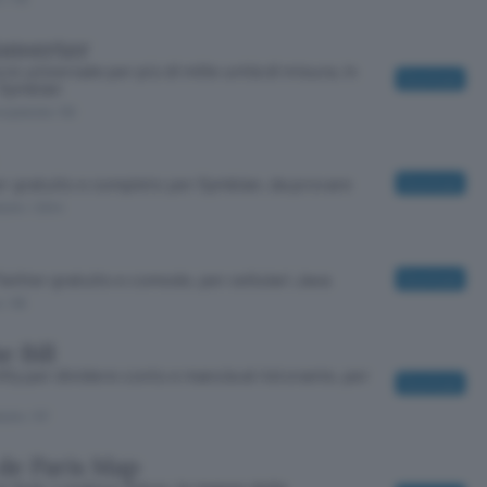
onverter
re universale per più di mille unità di misura, in
Download
 Symbian
a gratuita
/ 60
r gratuito e completo per Symbian, da provare
Download
tuito
/ 2244
Twitter gratuito e comodo, per cellulari Java
Download
o
/ 85
e Bill
ility per dividere conto e mancia al ristorante, per
Download
tuito
/ 57
de Paris Map