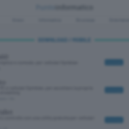
Green
Informatica
Sicurezza
Entertain
DOWNLOAD / MOBILE
s60
mplice e comodo, per cellulari Symbian
Download
8
to
 PC e cellulari Symbian, per ascoltare la propria
Download
 streaming
tuito
/ 104
allet
o controllo con una utility gratuita per cellulari
Download
o
/ 49