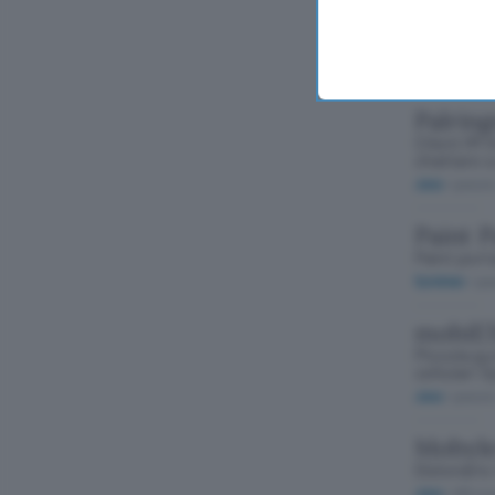
JabpLi
Spese sott
telefonini
Java
/ gratuit
Palrin
Client IM 
chattare s
Java
/ gratuit
Paint 
Paint port
Symbian
/ gra
mobiE
Piccola gu
cellulari 
Java
/ gratuit
Mobyle
Dizionario
Java
/ 19$ in 