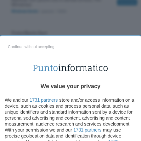
Download
Windows
Windows Seven
/ gratuito
/ 13300
FotoSketcher
Da una foto ad uno schizzo con un clic!
Download
Gratuito, per Windows
Continue without accepting
Windows Seven
/ gratuito
/ 7000
FeedDemon Lite
La rete tutta in un'unica finestra, attraverso i
Download
feed preferiti. Gratis, per Windows
We value your privacy
Windows Seven
/ gratuito
/ 3900
We and our
1731 partners
store and/or access information on a
device, such as cookies and process personal data, such as
uTorrent Turbo Accelerator
unique identifiers and standard information sent by a device for
personalised advertising and content, advertising and content
Per mettere il turbo ai download di uTorrent.
Download
Gratuito, per Windows
measurement, audience research and services development.
With your permission we and our
1731 partners
may use
Windows Seven
/ gratuito con popup
/ 2940
precise geolocation data and identification through device