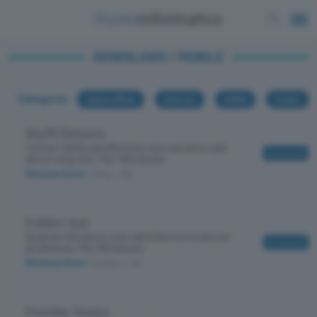
DOWNLOAD / MOBILE
Categorie:
Casa e ufficio
Internet
Utilità
Creare
MyPCDrivers
I driver delle periferiche non avranno più
Download
alcun segreto. Per Windows
Windows Seven
/ Array
/ 338
Folder Axe
Quando dividere una cartella non è più un
Download
problema. Per Windows
Windows Seven
/ gratuito
/ 782
Freebie Notes