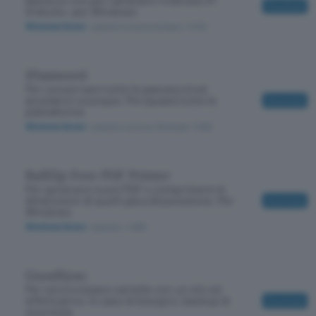
Download
Gratuito, per Windows
Windows Seven
/ gratuito la versione base
/ 4700
1Password
Per conservare tutte le password ed
accedervi ovunque. Per (quasi) tutte le
Download
piattaforme
Windows Seven
/ gratuito in prova; 39 dollari
/ 5160
BullZip Free PDF Printer
Per generare nuovi PDF o comprimere le
dimensioni di quelli già a disposizione. Per
Download
Windows
Windows Seven
/ gratuito
/ 4360
GoodSync
Per sincronizzare cartelle con un clic ed
effettuarne, in caso di bisogno, backup di
Download
sicurezza