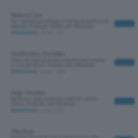
BatteryCare
Per mantenere sempre in forma le batterie di
Download
laptop e netbook. Gratis, per Windows
Windows Seven
/ gratuito
/ 1100
SeaMonkey Portable
Tutto ciò che serve per sopravvivere online,
Download
in una pendrive. Gratuito, per Windows
Windows Seven
/ gratuito
/ 10900
Page Wunder
Business card, volantini e banner senza
Download
stress. Gratuito, per Windows
Windows Seven
/ gratuito
/ 5900
FBackup
Backup con pochi clic e senza stress. Per