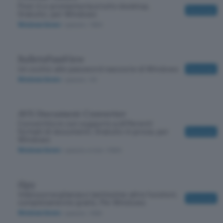
Post-it e promemoria a tutto desktop.
Download
Gratuito, per Windows
Windows Seven
/ gratuito
/ 1800
BulletsPassView
Un occhio alle password nascoste di Windows
Download
Windows Seven
/ gratuito
/ 53
AVS Document Converter
Convertitore con supporto a differenti
formati di documenti. Gratuito in prova, per
Download
Windows
Windows Seven
/ gratuito in trial
/ 31900
iSpy
Videosorveglianza e tantissime altre funzioni,
Download
completamente gratis. Per Windows
Windows Seven
/ gratuito
/ 9160