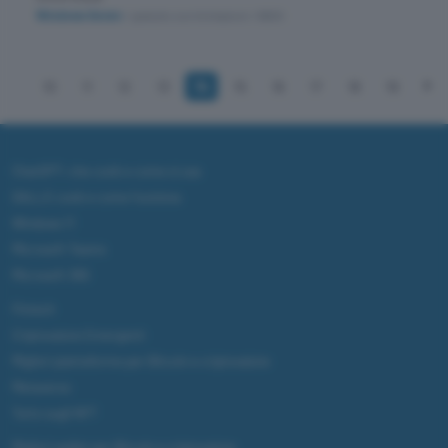
Windows Seven
/ gratuito con limitazioni
/ 6600
10
11
12
13
14
15
16
17
18
19
ChatGPT: che cos'è e come si usa
DALL·E cos'è e come funziona
Windows 11
Microsoft Teams
Microsoft 365
Fintech
Criptovalute Emergenti
Migliori piattaforme per Bitcoin e criptovalute
Metaverso
Tutto sugli NFT
Migliori wallet per Bitcoin e criptovalute