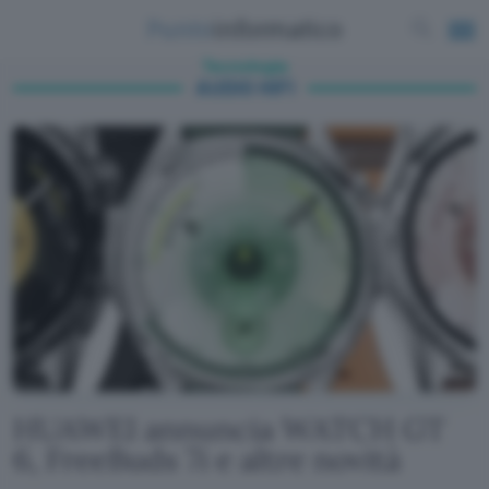
Tecnologia
AUDIO HIFI
HUAWEI annuncia WATCH GT
6, FreeBuds 7i e altre novità