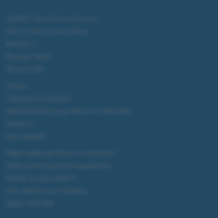
ChatGPT: che cos'è e come si usa
DALL·E cos'è e come funziona
Windows 11
Microsoft Teams
Microsoft 365
Fintech
Criptovalute Emergenti
Migliori piattaforme per Bitcoin e criptovalute
Metaverso
Tutto sugli NFT
Migliori wallet per Bitcoin e criptovalute
Migliori antivirus gratis e a pagamento
Digitale Terrestre DVB-T2
VPN, soluzione per il business
Migliori VPN 2025