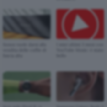
Sonos vuole darsi alla
I miei ultimi 3 mesi con
vendita delle cuffie di
YouTube Music: è stato
fascia alta
bello
Non solo Pixel 9: ci
Samsung Galaxy Buds 3