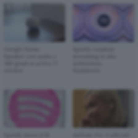
Google Home
Spotify Lossless:
Speaker con audio a
streaming in alta
360 gradi in arrivo l'1
definizione,
ottobre
finalmente
Spotify down il 16
AirPods Pro 3 ufficiali: