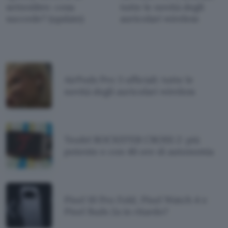
settembre: cosa
tutte le novità degli
succede? (update)
auricolari wireless
AirPods Pro 3 ufficiali: tutte le
novità degli auricolari wireless
Teufel ROCKSTER CROSS 2: più
potente e con 46 ore di autonomia
Pixel 10 Pro Fold, Pixel Watch 4 e
Pixel Buds 2a in ritardo?