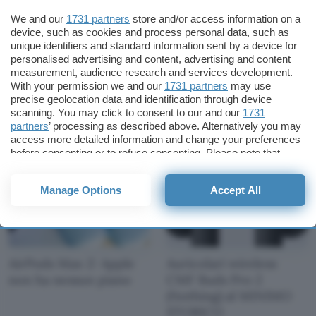
We and our
1731 partners
store and/or access information on a
device, such as cookies and process personal data, such as
unique identifiers and standard information sent by a device for
personalised advertising and content, advertising and content
measurement, audience research and services development.
Apple AirPods Max:
Perché i vinili sono
With your permission we and our
1731 partners
may use
audio lossless ad aprile
tornati a vendere come
precise geolocation data and identification through device
con iOS 18.4
nel 1984?
scanning. You may click to consent to our and our
1731
partners
’ processing as described above. Alternatively you may
access more detailed information and change your preferences
before consenting or to refuse consenting. Please note that
some processing of your personal data may not require your
consent, but you have a right to object to such processing. Your
Manage Options
Accept All
preferences will apply to this website only. You can change
your preferences or withdraw your consent at any time by
returning to this site and clicking the
privacy policy
button at the
bottom of the webpage.
AirPods Max 2: Apple
Auricolari wireless
non ha nessun piano
CMF Buds Pro 2
(Nothing) al MINIMO
STORICO