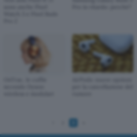
sono anche Pixel
Pro in ritardo: perché?
Watch 3 e Pixel Buds
Pro 2
OnTrac, le cuffie
AirPods: nuove opzioni
secondo Dyson:
per la cancellazione del
wireless e modulari
rumore
1
2
3
4