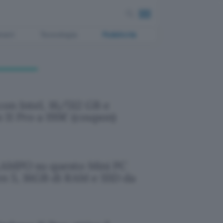
ment
Tecnologia
Pubblicità
con Intel, 16/512 GB e
11 Pro a 191€ (coupon)
LAMPO su questo Mini PC
n 5, 16GB di RAM e SSD da