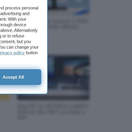
and process personal
 advertising and
ent. With your
 in
PC all-in-one Lenovo a 379€
through device
per la Festa delle Offerte
above. Alternatively
Prime
 or to refuse
consent, but you
. You can change your
privacy policy
button
Accept All
Mini PC in OFFERTA LAMPO:
NiPoGi AK1 PRO con Intel e
W11