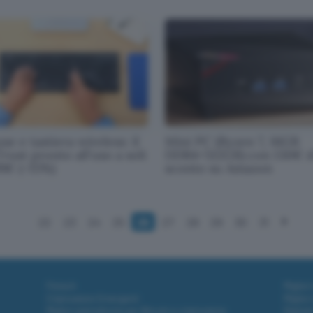
e e tastiera wireless: il
Mini PC (Ryzen 7, 16GB
Trust pronto all'uso a soli
DDR4+512GB) con 130€ d
99€ (-15%)
sconto su Amazon
22
23
24
25
26
27
28
29
30
31
Fintech
Miglior
Criptovalute Emergenti
Miglior
Migliori piattaforme per Bitcoin e criptovalute
Digital