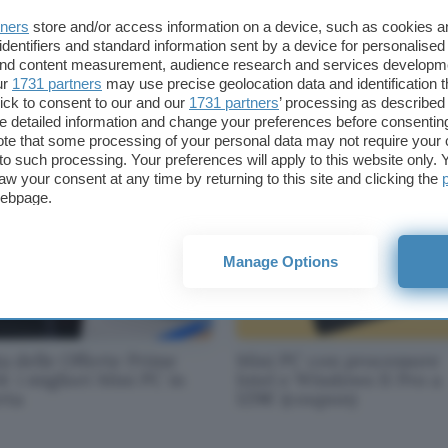
tners
store and/or access information on a device, such as cookies 
identifiers and standard information sent by a device for personalised
 and content measurement, audience research and services developm
le Magic Mouse: nuovo
Mini PC (Intel, 16/512GB)
ur
1731 partners
may use precise geolocation data and identification 
imo storico con la Festa
sconto alla Festa delle
ick to consent to our and our
1731 partners
’ processing as described 
le Offerte Prime
Offerte Prime
detailed information and change your preferences before consenting
te that some processing of your personal data may not require your 
t to such processing. Your preferences will apply to this website only
aw your consent at any time by returning to this site and clicking the
webpage.
Manage Options
a delle Offerte Prime
Mini PC con processore
: i migliori Mini PC in
Intel e Windows 11 Pro a
rta
129€ (coupon)