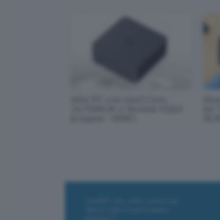
Mini PC con Intel Core,
Mous
24/500GB: è Beelink EQi12
kit 
(coupon -100€)
16,
ChatGPT: che cos'è e come si usa
DALL·E cos'è e come funziona
Windows 11