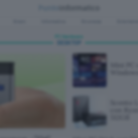
Green
Informatica
Sicurezza
Entertain
PC Hardware
DESKTOP
Mini PC 
Windows 
Sconto 
con Ryze
512GB