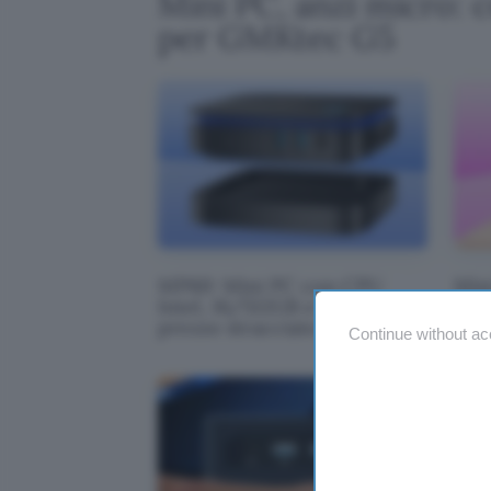
Mini PC, anzi micro:
per GMKtec G5
MP60: Mini PC con CPU
Min
Intel, 16/512GB e W11 a
W11P
prezzo stracciato
sco
Continue without ac