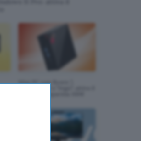
dows 11 Pro: attiva il
to
Mini PC con Ryzen 7,
to
16GB+512GB e Vega7: attiva il
coupon e risparmia 100€