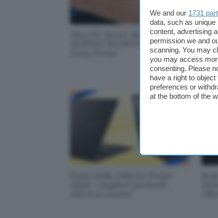
We and our
1731 par
data, such as unique 
content, advertising
Mini PC (Intel, 16/512GB) in
App
permission we and o
DOPPIO SCONTO per la
min
scanning. You may cl
Festa Prime
del
you may access more 
consenting. Please no
have a right to objec
preferences or withdr
at the bottom of the 
Festa delle Offerte Prime
Fest
2024: i migliori portatili
2024
ASUS in sconto
offe