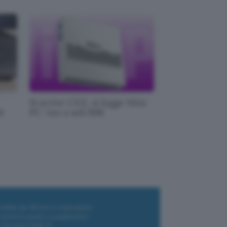
Si scrive UXX, si legge Mini
i
PC: tuo a soli 89€
i wallet per Bitcoin e criptovalute
i antivirus gratis e a pagamento
e Terrestre DVB-T2