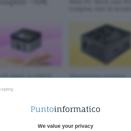
 coupon -70€
Mini PC Stick con Win
coupon, tuo in scon
i PC (Intel, 12/256GB,
Alimentatore modulare
ro): piccolissimo e in
Corsair 750W: maxi scon
nto a 164€
del 51% su Amazon
cepting
We value your privacy