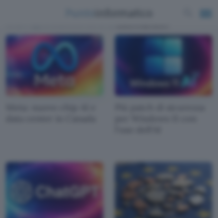
News e approfondimenti scritti da
Luca Colantuoni
Meta: nuovo chip AI e
Più patch di sicurezza
data center in Canada
per Windows 11 con
l'uso dell'AI