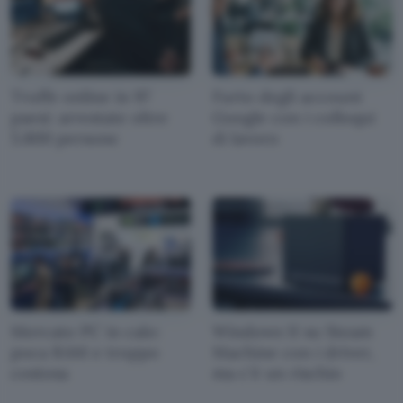
Truffe online in 97
Furto degli account
paesi: arrestate oltre
Google con i colloqui
5.800 persone
di lavoro
Mercato PC in calo:
Windows 11 su Steam
poca RAM e troppo
Machine con i driver,
costosa
ma c'è un rischio