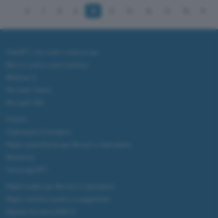
6
7
8
9
10
11
12
13
14
15
ChatGPT: che cos'è e come si usa
DALL·E cos'è e come funziona
Windows 11
Microsoft Teams
Microsoft 365
Fintech
Criptovalute Emergenti
Migliori piattaforme per Bitcoin e criptovalute
Metaverso
Tutto sugli NFT
Migliori wallet per Bitcoin e criptovalute
Migliori antivirus gratis e a pagamento
Digitale Terrestre DVB-T2