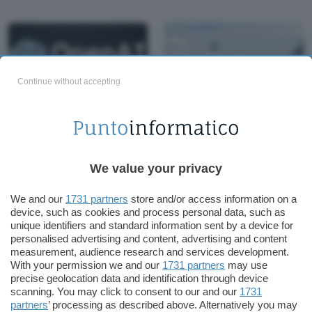
Continue without accepting
OpenAI GPT-Live:
Nuovi diritti dei
conversazioni vocali
passeggeri aerei
più naturali
approvati dal
We value your privacy
Parlamento UE
We and our
1731 partners
store and/or access information on a
device, such as cookies and process personal data, such as
unique identifiers and standard information sent by a device for
personalised advertising and content, advertising and content
measurement, audience research and services development.
With your permission we and our
1731 partners
may use
precise geolocation data and identification through device
scanning. You may click to consent to our and our
1731
partners
’ processing as described above. Alternatively you may
AI e cybersicurezza:
Contrasto alle false