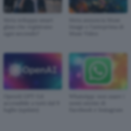
Meta sviluppa smart
Meta annuncia Muse
glass che registrano
Image e l'anteprima di
ogni secondo?
Muse Video
OpenAI GPT-5.6
WhatsApp: non usare i
accessibile a tutti dal 9
nomi utente di
luglio (update)
Facebook e Instagram