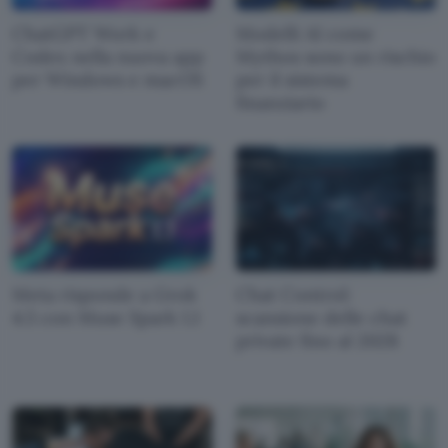
ChatGPT Work e
Modelli AI come
Codex nella nuova app
Mythos sono un rischio
per Windows e macOS
per il sistema
finanziario
Meta risponde a Grok
Chat Control:
4.5 con Muse Spark 1.1
scansione delle chat
private fino al 2028