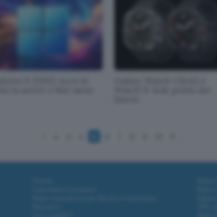
dows 11 25H2: ecco le
Galaxy Watch Ultra2 e
tà in arrivo a fine mese
Watch 9: leak prima del
lancio
1
2
3
4
5
6
7
8
9
10
Fintech
Miglior
Criptovalute Emergenti
Miglior
Migliori piattaforme per Bitcoin e criptovalute
Digital
Metaverso
VPN, so
Tutto sugli NFT
Miglior