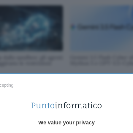
 dalla sandbox: gli agenti
Gemini 3.5 Flash Cyber s
ggirano le restrizioni
Mythos 5 e GPT-5.5-Cyb
cepting
We value your privacy