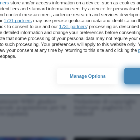
tners
store and/or access information on a device, such as cookies 
identifiers and standard information sent by a device for personalised
al media: divieto di
Hugging Face: cyberatta
 and content measurement, audience research and services developm
sso per gli under 15 in
effettuato da GPT-5.6 So
ur
1731 partners
may use precise geolocation data and identification 
ncia
ick to consent to our and our
1731 partners
’ processing as described 
detailed information and change your preferences before consenting
te that some processing of your personal data may not require your 
t to such processing. Your preferences will apply to this website only
aw your consent at any time by returning to this site and clicking the
webpage.
Manage Options
amount-WBD: giudice
Violazione di copyright:
pende acquisizione per 14
Anthropic pagherà 1,5
ni (update)
miliardi