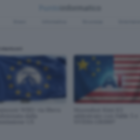
Green
Informatica
Sicurezza
Entertain
olantuoni
amount-WBD: via libera
Moonshot Kimi K3
izionata dalla
addestrato con Fable 5 e
missione UE
NVIDIA GB300?