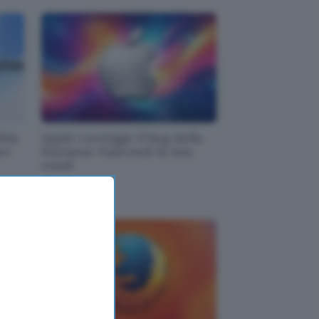
fida
Apple corregge il bug della
er
funzione Nascondi la mia
email