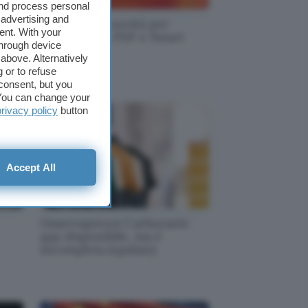
and process personal
 advertising and
cco
Firefox 153: novità per
ent. With your
l
contenitori, PDF e Smart
through device
Window
above. Alternatively
 or to refuse
consent, but you
. You can change your
privacy policy
button
Accept All
Osservaprezzi Carburanti:
app disponibile, ma è
incompleta (update)