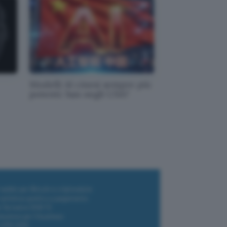
Modelli AI cinesi sempre più
potenti: ban negli USA?
i wallet per Bitcoin e criptovalute
i antivirus gratis e a pagamento
e Terrestre DVB-T2
luzione per il business
i VPN 2025