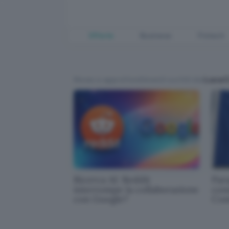
Offerte
Business
Fintech
News e approfondimenti scritti da
Luca C
Ricerca AI: Reddit
Par
interrompe la collaborazione
cond
con Google?
Com