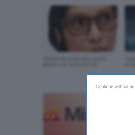
Samsung svela due smart
Fuga
glass con Android XR
AI a
Continue without ac