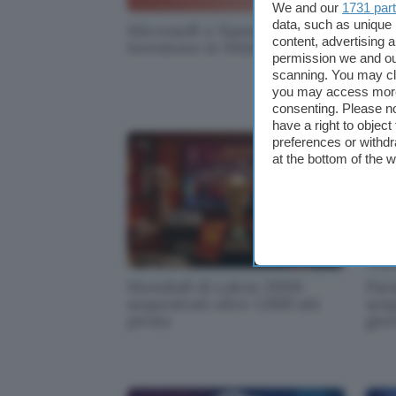
We and our
1731 par
data, such as unique 
Microsoft e Samsung
Soci
content, advertising
investono in Mistral AI
acce
permission we and o
Fra
scanning. You may cl
you may access more 
consenting. Please no
have a right to objec
preferences or withdr
at the bottom of the 
Mondiali di calcio 2026:
Par
sequestrati oltre 1.000 siti
sos
pirata
gior