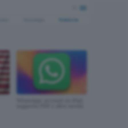
ment
Tecnologia
Pubblicità
WhatsApp: account su iPad,
supporto PDF e altre novità