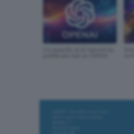
Un modello AI di OpenAI ha
Win
pubblicato dati su GitHub
novi
ChatGPT: che cos'è e come si usa
DALL·E cos'è e come funziona
Windows 11
Microsoft Teams
Microsoft 365