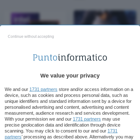
Continue without accepting
Trapelate indiscrezioni
Linux 6.15 estende il
sulle GPU Intel Xe4 e
supporto a diversi
AMD Radeon RDNA 5
controller da gioco
We value your privacy
We and our
1731 partners
store and/or access information on a
device, such as cookies and process personal data, such as
unique identifiers and standard information sent by a device for
personalised advertising and content, advertising and content
measurement, audience research and services development.
With your permission we and our
1731 partners
may use
precise geolocation data and identification through device
scanning. You may click to consent to our and our
1731
partners
’ processing as described above. Alternatively you may
Nvidia collabora con
Nvidia: scoperto un