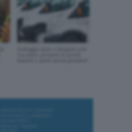
k:
Noleggia auto e furgoni con
i
Locauto: prenoti in pochi
minuti e parti senza pensieri
i wallet per Bitcoin e criptovalute
i antivirus gratis e a pagamento
e Terrestre DVB-T2
luzione per il business
i VPN 2025