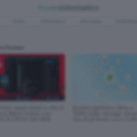
Green
Informatica
Sicurezza
Entertain
ni Ferlazzo
rnxt: piani cloud a vita in
Sconto pazzesco (fino a
rta Black Friday con
700€) sullo storage clou
I SCONTO del 90%
vita di pCloud: ecco l'off