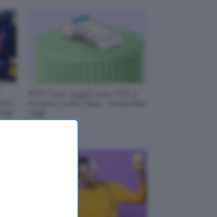
POS Easy: paghi solo l'1% e
 per
nessun costo fisso, richiedilo
ergy
oggi