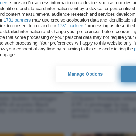
tners
store and/or access information on a device, such as cookies 
identifiers and standard information sent by a device for personalised
ck Friday 2025 NordVPN:
eSIM Saily: viaggi conne
 and content measurement, audience research and services developm
% con 3 mesi gratis e
ovunque, attivi in 1 minu
ur
1731 partners
may use precise geolocation data and identification 
ghi senza pensieri
parti sereno
ick to consent to our and our
1731 partners
’ processing as described 
detailed information and change your preferences before consenting
te that some processing of your personal data may not require your 
t to such processing. Your preferences will apply to this website only
aw your consent at any time by returning to this site and clicking the
webpage.
Manage Options
site Builder Hostinger
CCleaner Premium veloc
80% di sconto Black
il PC e protegge la tua
ay: crei il tuo sito con
privacy: tuo con il 70% d
sconto