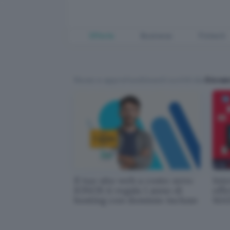
Offerte
Business
Fintech
News e approfondimenti scritti da
Giovan
Il tuo sito web a costo zero:
Inte
IONOS ti regala 1 anno di
offe
hosting con dominio incluso
MAX