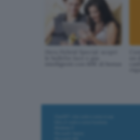
Hera Hybrid Special: scopri
Con
le bollette luce e gas
un 
intelligenti con 60€ di bonus
cas
ris
ChatGPT: che cos'è e come si usa
DALL·E cos'è e come funziona
Windows 11
Microsoft Teams
Microsoft 365