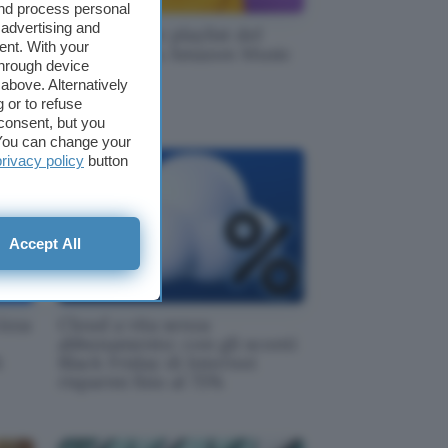
and process personal
 advertising and
sso
Scopri ora le playlist del
ent. With your
to e
momento su Amazon Music
through device
Unlimited
above. Alternatively
 or to refuse
consent, but you
. You can change your
privacy policy
button
Accept All
izza
Cloud a vita senza
abbonamento: con gli sconti
i
Black Friday di Internxt
risparmi fino al 75%