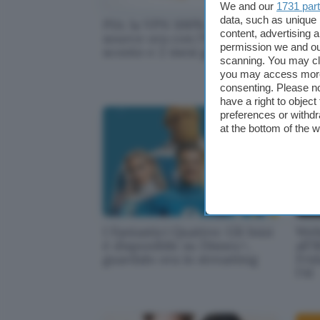
We and our
1731 par
data, such as unique 
PIA: la VPN 100% open
Bla
content, advertising
source ora con l'81% di
-74
permission we and o
sconto e 2 mesi gratis
navi
scanning. You may cl
you may access more 
consenting. Please no
have a right to objec
preferences or withdr
at the bottom of the 
I Fantastici Quattro: Gli Inizi
Web
è disponibile su Disney+,
all'
guardalo ora in streaming
Frid
l'AI