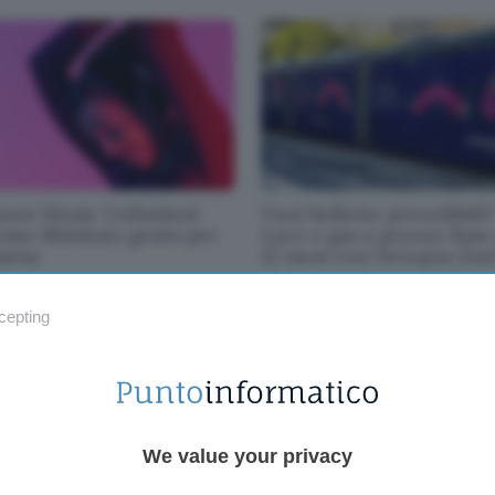
zon Music Unlimited:
Vuoi bollette prevedibili?
sso illimitato gratis per
Luce e gas a prezzo fisso
mese
12 mesi con Octopus En
cepting
We value your privacy