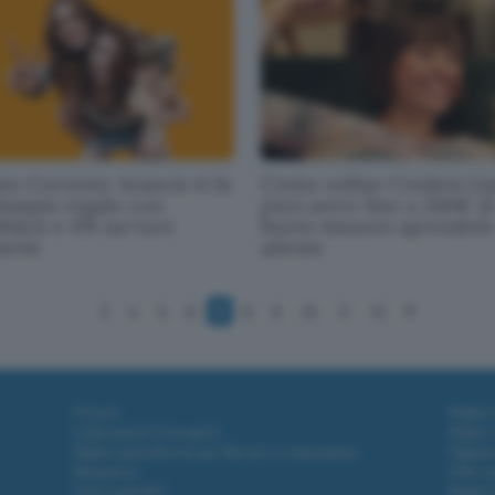
to Corrente Arancio ti fa
Conto online Credem Lin
doppio regalo con
puoi avere fino a 200€ d
hback e 4% sui tuoi
buoni Amazon aprendolo
parmi
adesso
3
4
5
6
7
8
9
10
11
12
Fintech
Miglior
Criptovalute Emergenti
Miglior
Migliori piattaforme per Bitcoin e criptovalute
Digital
Metaverso
VPN, so
Tutto sugli NFT
Miglior