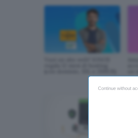
Vuoi un sito web? IONOS
Ama
regala 12 mesi di hosting
acce
(con dominio, SSL e 200GB)
un 
Continue without ac