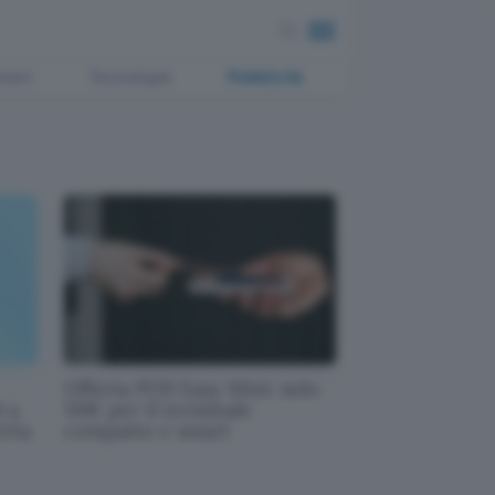
ment
Tecnologia
Pubblicità
Offerta POS Easy Mini: solo
d a
50€ per il terminale
erta
compatto e smart