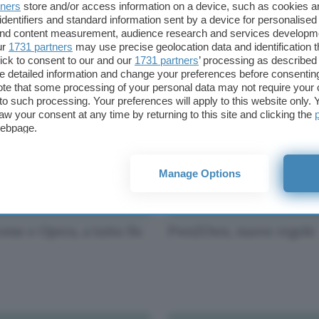
tners
store and/or access information on a device, such as cookies 
identifiers and standard information sent by a device for personalised
ga: che fine ha fatto
HP, tra Enyo e WebOS
 and content measurement, audience research and services developm
mulatore iPhone?
ur
1731 partners
may use precise geolocation data and identification 
ick to consent to our and our
1731 partners
’ processing as described 
detailed information and change your preferences before consenting
te that some processing of your personal data may not require your 
t to such processing. Your preferences will apply to this website only
aw your consent at any time by returning to this site and clicking the
webpage.
Manage Options
ome e Opera, a tutto fix
Pwn2Own, nuove regole