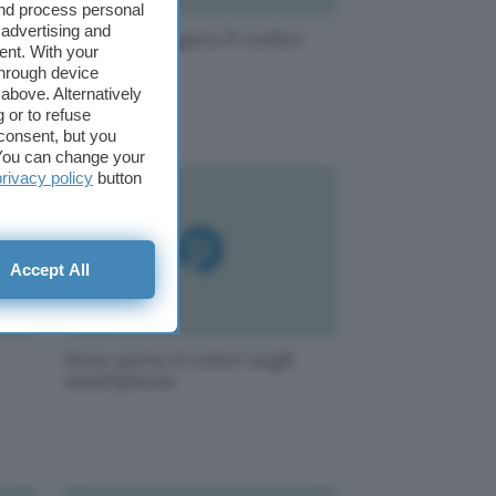
and process personal
 advertising and
Mozilla inaugura il codice
ent. With your
Rust
through device
above. Alternatively
 or to refuse
consent, but you
. You can change your
privacy policy
button
Accept All
Sony porta 4 colori sugli
smartphone