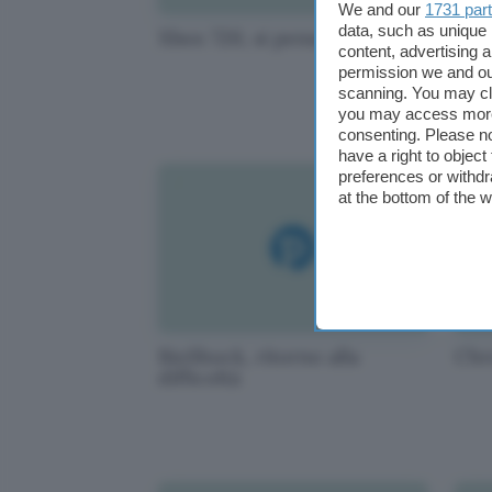
We and our
1731 par
data, such as unique 
Xbox 720, si pensa al futuro
iAmi
content, advertising
l'e
permission we and o
scanning. You may cl
you may access more 
consenting. Please no
have a right to objec
preferences or withdr
at the bottom of the 
BioShock, ritorno alla
Chr
difficoltà