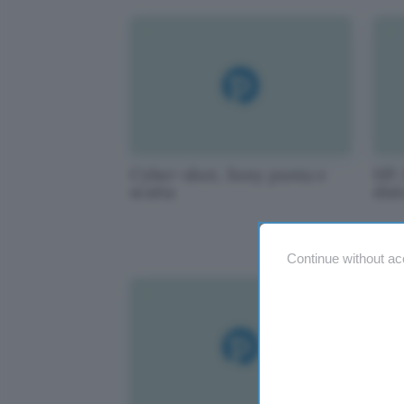
Cyber-shot, Sony punta e
HP, 
scatta
dis
Continue without ac