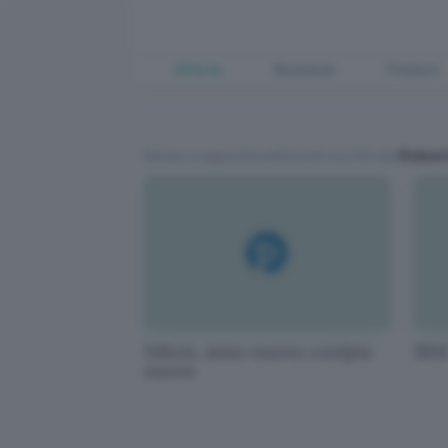
Offerte
Business
Fintech
News e approfondimenti scritti da
Robert
Nikon, anno nuovo coolpix
IBM:
nuove