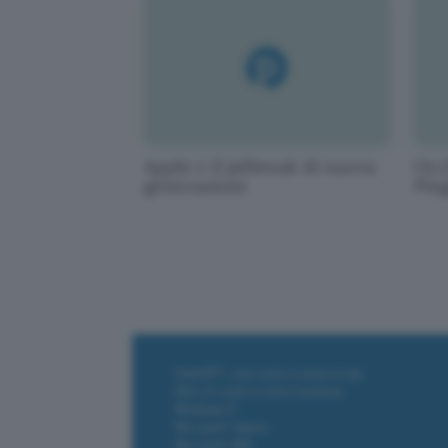
Apple e il jailbreak di nuova
Occh
generazione
Pin
ChatGPT: che cos'è e come si usa
DALL·E cos'è e come funziona
Windows 11
Microsoft Teams
Microsoft 365