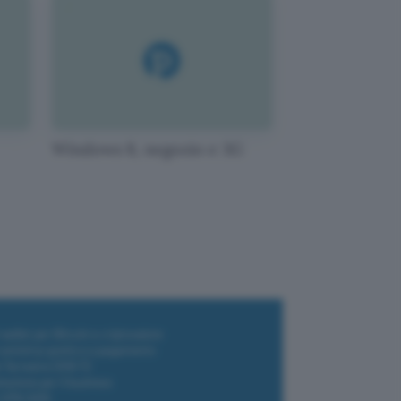
Windows 8, negozio e 3G
i wallet per Bitcoin e criptovalute
i antivirus gratis e a pagamento
e Terrestre DVB-T2
luzione per il business
i VPN 2025