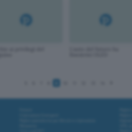
io ai privilegi del
L'auto del futuro ha
guino
finestrini OLED
5
6
7
8
9
10
11
12
13
14
Fintech
Miglior
Criptovalute Emergenti
Miglior
Migliori piattaforme per Bitcoin e criptovalute
Digital
Metaverso
VPN, so
Tutto sugli NFT
Miglior