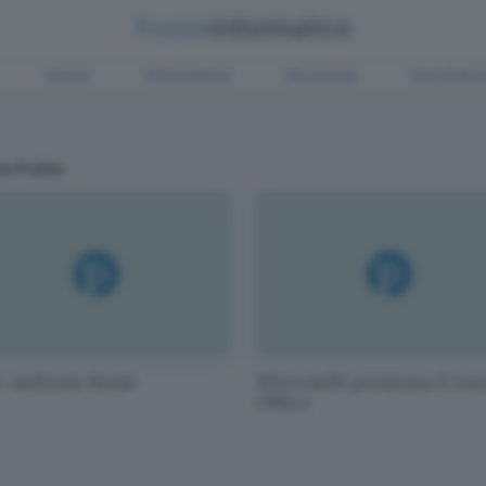
Green
Informatica
Sicurezza
Entertain
o Pulito
 sinfonia finale
Microsoft presenta il nu
Office