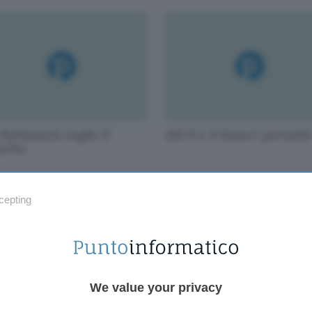
Rubinstein toglie il
ASUS e il Kinect portatil
turbo
cepting
We value your privacy