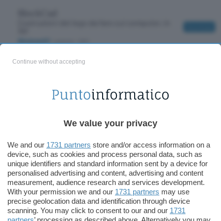
BlockCad
Costruzioni del lego da fare sul computer, in
Download
3d!
WindowsXP
/ gratuito
/ 900
Continue without accepting
Squirlograph
Spirografo virtuale
Download
WindowsXP
/ gratuito
/ 203
We value your privacy
Tierazon
Frattali e altre formule matematiche
Download
We and our
1731 partners
store and/or access information on a
trasformate in visioni colorate
device, such as cookies and process personal data, such as
WindowsXP
/ gratuito
/ 492
unique identifiers and standard information sent by a device for
personalised advertising and content, advertising and content
measurement, audience research and services development.
Ultrafractal
With your permission we and our
1731 partners
may use
Frattali ad alto grado di personalizzazione, su
precise geolocation data and identification through device
Download
più livelli
scanning. You may click to consent to our and our
1731
partners
’ processing as described above. Alternatively you may
WindowsXP
/ 59$ in prova gratuita
/ 4224