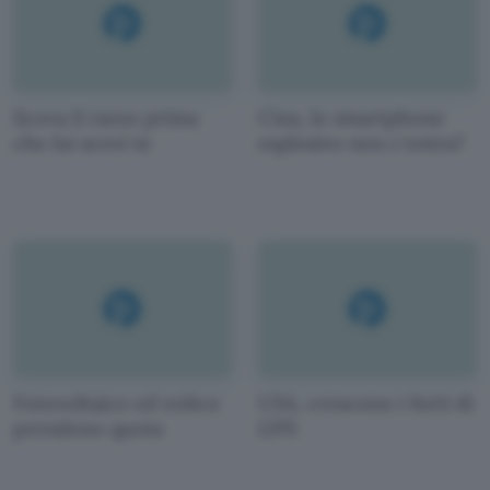
Scova il razzo prima
Cina, lo smartphone
che lui scovi te
esplosivo non c'entra?
Fotovoltaico ed eolico
USA, crescono i furti di
prendono quota
GPS