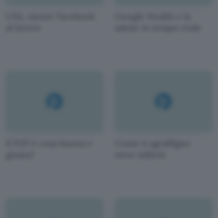
USA, niente Facebook
Google Health e la
al lavoro
salute in tempo reale
Il P2P è cosa buona e
Come ti sgraffigno
giusta?
nove milioni