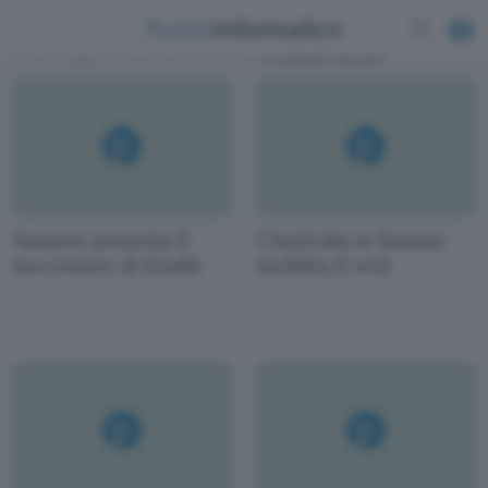
News e approfondimenti scritti da
Vincenzo Gentile
Amazon presenta il
L'Australia in fiamme
successore di Kindle
mobilita il web