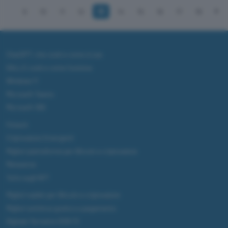
9
10
11
12
13
14
15
16
17
18
ChatGPT: che cos'è e come si usa
DALL·E cos'è e come funziona
Windows 11
Microsoft Teams
Microsoft 365
Fintech
Criptovalute Emergenti
Migliori piattaforme per Bitcoin e criptovalute
Metaverso
Tutto sugli NFT
Migliori wallet per Bitcoin e criptovalute
Migliori antivirus gratis e a pagamento
Digitale Terrestre DVB-T2