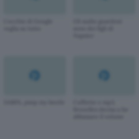
L'occhio di Google
Gli audio guardoni
veglia su tutto
sono dei figli di
Napster
DARPA, pimp my beetle
Cuffiette e mp3,
Bruxelles decisa a far
abbassare il volume