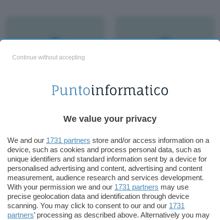
Continue without accepting
In Cina il telefonino fa
A me il dito, a me gli
boom
occhi
We value your privacy
We and our
1731 partners
store and/or access information on a
device, such as cookies and process personal data, such as
unique identifiers and standard information sent by a device for
personalised advertising and content, advertising and content
measurement, audience research and services development.
With your permission we and our
1731 partners
may use
precise geolocation data and identification through device
scanning. You may click to consent to our and our
1731
partners
’ processing as described above. Alternatively you may
Italiana Importazione,
Social network,