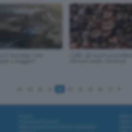
ceX Starship: volo
Caffè: gli scarti potrebbe
itale a maggio?
rilevare onde cerebrali
28
29
30
31
32
33
34
35
36
37
Fintech
Miglior
Criptovalute Emergenti
Miglior
Migliori piattaforme per Bitcoin e criptovalute
Digital