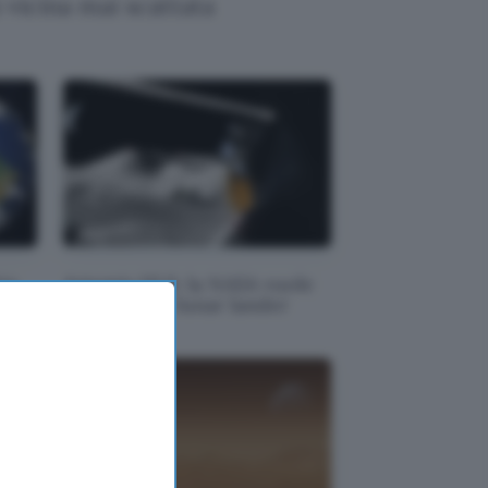
ù vicina mai scattata
hio
Artemis HLS: la NASA vuole
un secondo lunar lander