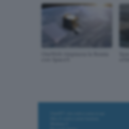
OneWeb rimpiazza la Russia
Spa
con SpaceX
orb
ChatGPT: che cos'è e come si usa
DALL·E cos'è e come funziona
Windows 11