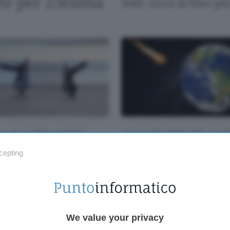
te per 23esima
Sole: ecco la foto pi
cudo dell'invisibilità
Asteroide 2022 AE1: risc
va su Kickstarter
impatto con la Terra?
cepting
We value your privacy