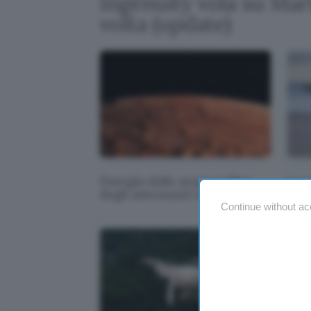
Ingenuity vola su Mar
volta (update)
Energia dalle acque reflue
Lo s
degli astronauti su Marte
arri
Continue without ac