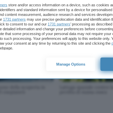
tners
store and/or access information on a device, such as cookies 
identifiers and standard information sent by a device for personalised
Cometa Leonard si è
Due astronauti faranno o
 and content measurement, audience research and services developm
ntegrata vicino al Sole
una passeggiata spaziale
ur
1731 partners
may use precise geolocation data and identification 
ick to consent to our and our
1731 partners
’ processing as described 
detailed information and change your preferences before consenting
te that some processing of your personal data may not require your 
t to such processing. Your preferences will apply to this website only
aw your consent at any time by returning to this site and clicking the
webpage.
Manage Options
uono della scoperta in
Lattuga spaziale contro l
5 esopianeti
perdita di massa ossea