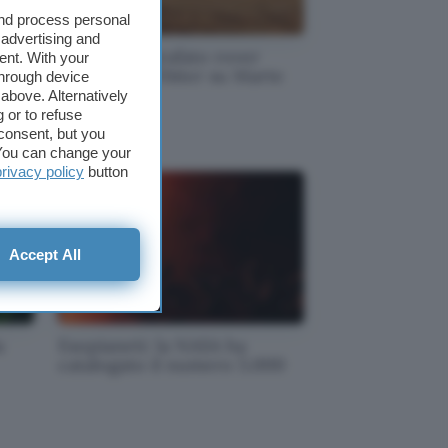
and process personal
 advertising and
ggi
NASA: fotografato rover
ent. With your
cinese da Orbiter su Marte
through device
above. Alternatively
 or to refuse
consent, but you
. You can change your
privacy policy
button
Accept All
a
Esopianeti: la NASA ha
catalogato il numero 5.000