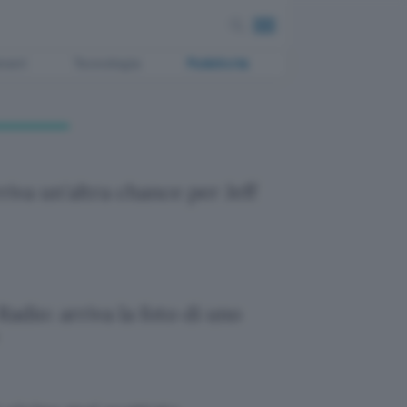
ment
Tecnologia
Pubblicità
riva un'altra chance per Jeff
adio: arriva la foto di uno