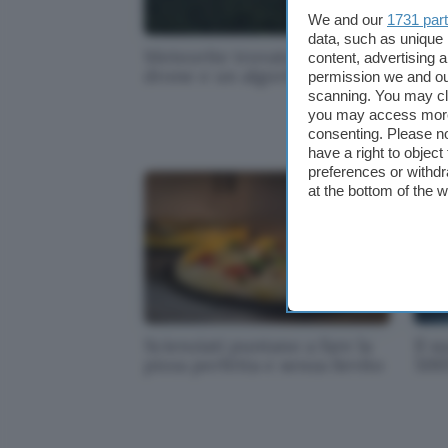
We and our
1731 par
data, such as unique 
Meteorite trovato da un
La 
content, advertising
drone e un algoritmo
disi
permission we and o
scanning. You may cl
you may access more 
consenting. Please no
have a right to objec
preferences or withdr
at the bottom of the 
Scienziati puntano a fare la
Il s
pizza perfetta e senza lievito
500