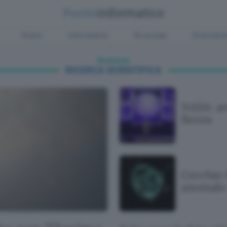
Green
Informatica
Sicurezza
Entertain
Business
RICERCA SCIENTIFICA
NASA: ar
Bezos
Cerchio R
anomalo