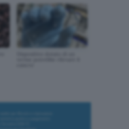
ro
Dispositivo dotato di un
verme potrebbe rilevare il
cancro
i wallet per Bitcoin e criptovalute
i antivirus gratis e a pagamento
e Terrestre DVB-T2