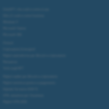
ChatGPT: che cos'è e come si usa
DALL·E cos'è e come funziona
Windows 11
Microsoft Teams
Microsoft 365
Fintech
Criptovalute Emergenti
Migliori piattaforme per Bitcoin e criptovalute
Metaverso
Tutto sugli NFT
Migliori wallet per Bitcoin e criptovalute
Migliori antivirus gratis e a pagamento
Digitale Terrestre DVB-T2
VPN, soluzione per il business
Migliori VPN 2025