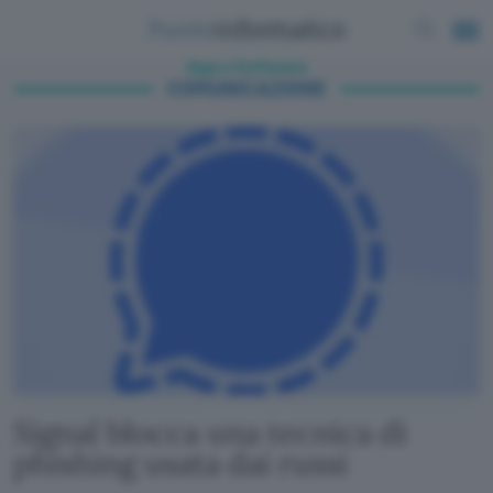
App e Software
COMUNICAZIONE
Signal blocca una tecnica di
phishing usata dai russi