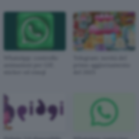
WhatsApp: controllo
Telegram: novità del
animazioni per GIF,
primo aggiornamento
sticker ed emoji
del 2025
Pidigin 3.0 disponibile
WhatsApp: tastierino