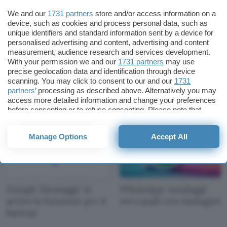
We and our
1731 partners
store and/or access information on a
device, such as cookies and process personal data, such as
unique identifiers and standard information sent by a device for
personalised advertising and content, advertising and content
measurement, audience research and services development.
WhatsApp: risolto un
Telefono Google: filtri
With your permission we and our
1731 partners
may use
grave bug su iPhone
per la cronologia
precise geolocation data and identification through device
chiamate
scanning. You may click to consent to our and our
1731
partners
’ processing as described above. Alternatively you may
access more detailed information and change your preferences
before consenting or to refuse consenting. Please note that
some processing of your personal data may not require your
consent, but you have a right to object to such processing. Your
Manage Options
Accept All
preferences will apply to this website only. You can change
your preferences or withdraw your consent at any time by
returning to this site and clicking the
privacy policy
button at the
bottom of the webpage.
Google Messaggi: in
WhatsApp: sondaggi
arrivo la funzione per il
nei canali con immagini
backup