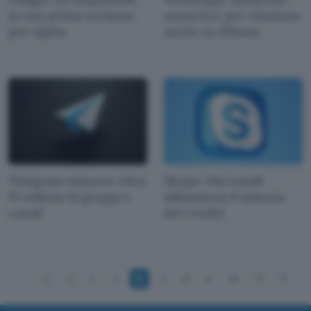
in una prima versione
numerico per chiamate
pre-alpha
anche su iPhone
Telegram rimuove oltre
Skype: Microsoft
15 milioni di gruppi e
abbandona il sistema
canali
dei crediti
2
3
4
5
6
7
8
9
10
11