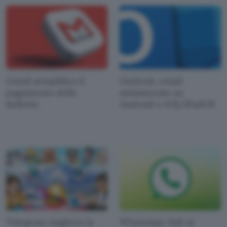
Gmail semplifica il
Outlook: email
pagamento delle
minimizzate su
bollette
Android e iOS/iPadOS
Telegram migliora la
WhatsApp: link ai