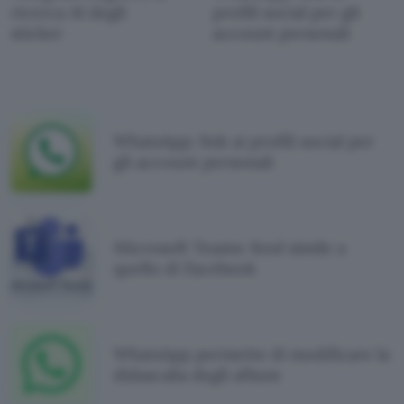
ricerca AI degli
profili social per gli
sticker
account personali
WhatsApp: link ai profili social per
gli account personali
Microsoft Teams: feed simile a
quello di Facebook
WhatsApp permette di modificare la
didascalia degli album