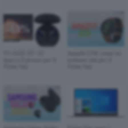
TV OLED 55": LG
Amazfit GTR: come lui
spacca il prezzo per il
nessuno mai per il
Prime Day
Prime Day
Samsung Galaxy Buds+
Prime Day: ecco i