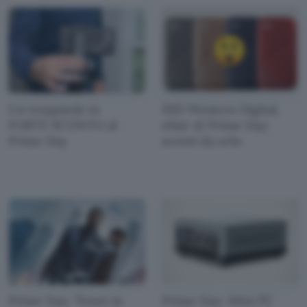
Un treppiede in
SSD Western Digital,
FORTE SCONTO al
elisir di Prime Day:
Prime Day
sconti da urlo
Prime Day: Tenet in
Prime Day: Mini PC