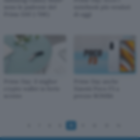
sono le padrone del
notebook più venduti
Prime DAY (-70€)
di oggi
Prime Day: il miglior
Prime Day anche
crypto wallet in forte
Xiaomi Poco F3 a
sconto
prezzo BOMBA
6
7
8
9
10
11
12
13
14