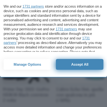
We and our
1731 partners
store and/or access information on a
device, such as cookies and process personal data, such as
unique identifiers and standard information sent by a device for
personalised advertising and content, advertising and content
measurement, audience research and services development.
Prime Day 2021: Durex,
Amazon Prime Day: le
With your permission we and our
1731 partners
may use
ne abbiamo le scatole
migliori offerte di D-
precise geolocation data and identification through device
piene
Link
scanning. You may click to consent to our and our
1731
partners
’ processing as described above. Alternatively you may
access more detailed information and change your preferences
before consenting or to refuse consenting. Please note that
some processing of your personal data may not require your
consent, but you have a right to object to such processing. Your
Manage Options
Accept All
preferences will apply to this website only. You can change
your preferences or withdraw your consent at any time by
returning to this site and clicking the
privacy policy
button at the
bottom of the webpage.
Prime Day 2021: GoPro
L'altro Echo Dot, quello
HERO8 Black conviene
con qualcosa in più
2 volte
(-50%)