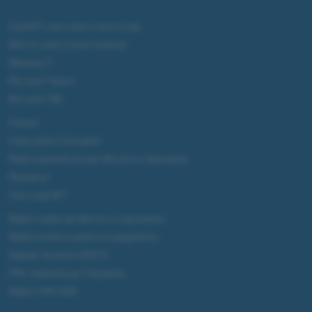
ChatGPT: che cos'è e come si usa
DALL·E cos'è e come funziona
Windows 11
Microsoft Teams
Microsoft 365
Fintech
Criptovalute Emergenti
Migliori piattaforme per Bitcoin e criptovalute
Metaverso
Tutto sugli NFT
Migliori wallet per Bitcoin e criptovalute
Migliori antivirus gratis e a pagamento
Digitale Terrestre DVB-T2
VPN, soluzione per il business
Migliori VPN 2025