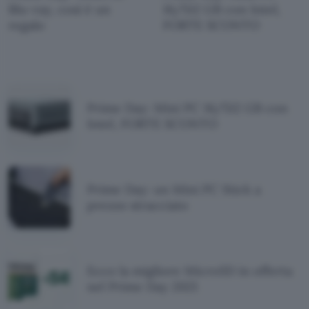
Blu-ray, così è un
16/512 GB con Intel,
regalo
FORTE SCONTO
Prime Day: Mini PC 16/512 GB con
Intel, FORTE SCONTO
Prime Day: un Mini PC Stick a
prezzo stracciato
Ecco la migliore MicroSD in offerta
nel Prime Day 2021