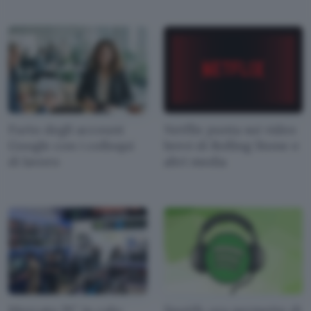
Furto degli account
Netflix punta sui video
Google con i colloqui
brevi di Rolling Stone e
di lavoro
altri media
Mercato PC in calo:
Spotify ora permette di