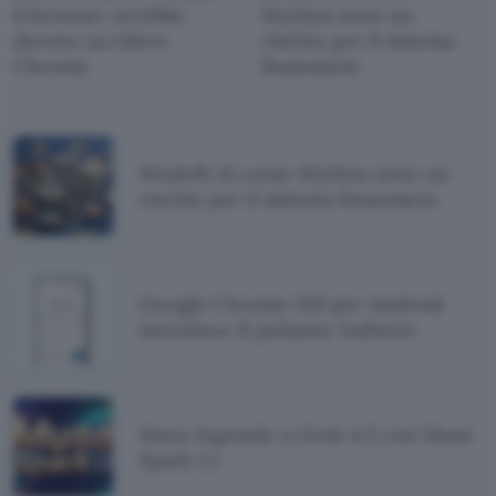
il browser avrebbe
Mythos sono un
dovuto uccidere
rischio per il sistema
Chrome
finanziario
Modelli AI come Mythos sono un
rischio per il sistema finanziario
Google Chrome 150 per Android
introduce il pulsante Indietro
Meta risponde a Grok 4.5 con Muse
Spark 1.1