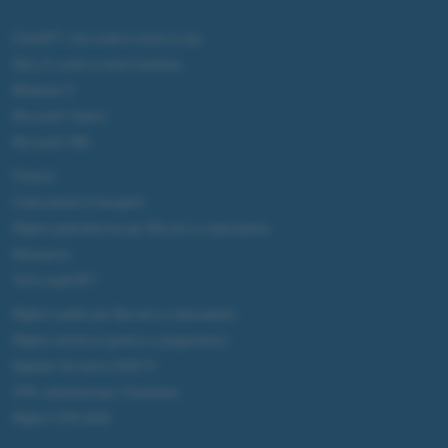
ChatGPT: che cos'è e come si usa
DALL·E cos'è e come funziona
Windows 11
Microsoft Teams
Microsoft 365
Fintech
Criptovalute Emergenti
Migliori piattaforme per Bitcoin e criptovalute
Metaverso
Tutto sugli NFT
Migliori wallet per Bitcoin e criptovalute
Migliori antivirus gratis e a pagamento
Digitale Terrestre DVB-T2
VPN, soluzione per il business
Migliori VPN 2025