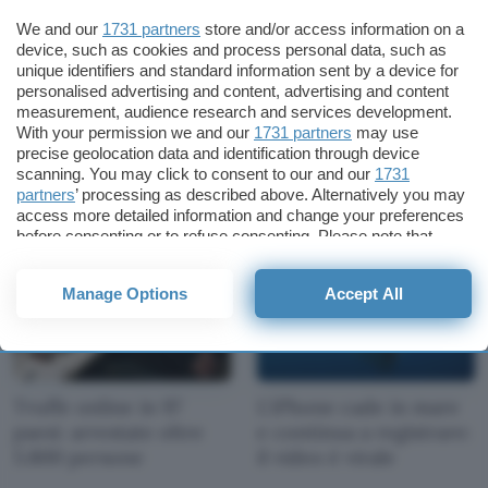
We and our
1731 partners
store and/or access information on a
device, such as cookies and process personal data, such as
unique identifiers and standard information sent by a device for
personalised advertising and content, advertising and content
measurement, audience research and services development.
WhatsApp ti ricorderà i
Problemi con Vinted,
With your permission we and our
1731 partners
may use
compleanni
gli aggiornamenti sul
precise geolocation data and identification through device
down del 9 luglio
scanning. You may click to consent to our and our
1731
partners
’ processing as described above. Alternatively you may
access more detailed information and change your preferences
before consenting or to refuse consenting. Please note that
some processing of your personal data may not require your
consent, but you have a right to object to such processing. Your
Manage Options
Accept All
preferences will apply to this website only. You can change
your preferences or withdraw your consent at any time by
returning to this site and clicking the
privacy policy
button at the
bottom of the webpage.
Truffe online in 97
L'iPhone cade in mare
paesi: arrestate oltre
e continua a registrare:
5.800 persone
il video è virale