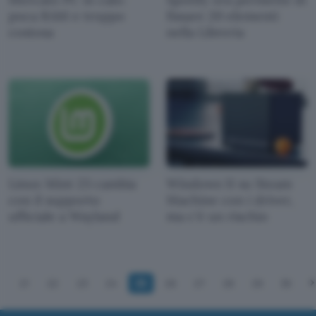
poca RAM e troppo
fissare 20 elementi
costosa
nella Libreria
Linux Mint 23 cambia
Windows 11 su Steam
con il supporto
Machine con i driver,
ufficiale a Wayland
ma c'è un rischio
21
22
23
24
25
26
27
28
29
30