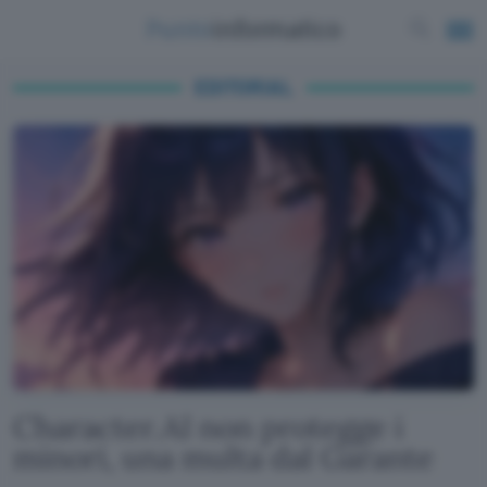
EDITORIAL
Character.AI non protegge i
minori, una multa dal Garante