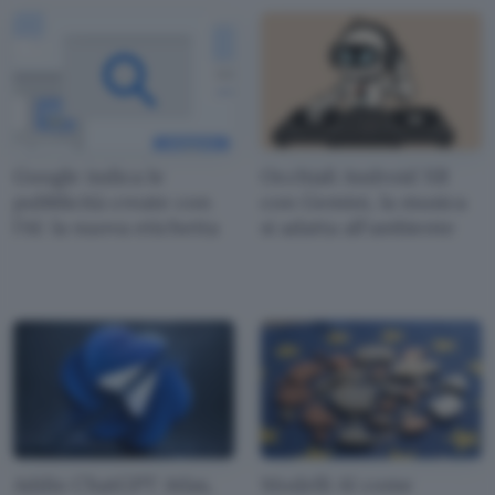
Google indica le
Occhiali Android XR
pubblicità create con
con Gemini, la musica
l'AI: la nuova etichetta
si adatta all'ambiente
Addio ChatGPT Atlas,
Modelli AI come