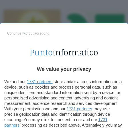
Continue without accepting
Epic Games Store:
Nuove message bubble
sono questi i giochi
su WhatsApp: cambierà
gratis di Natale? (leak)
lo stile delle chat
We value your privacy
We and our
1731 partners
store and/or access information on a
device, such as cookies and process personal data, such as
unique identifiers and standard information sent by a device for
personalised advertising and content, advertising and content
measurement, audience research and services development.
With your permission we and our
1731 partners
may use
precise geolocation data and identification through device
scanning. You may click to consent to our and our
1731
partners
’ processing as described above. Alternatively you may
3 mesi gratis di
LEGO nel Sottosopra