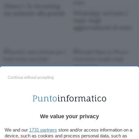
Disney+: lo streaming
sta andando alla grande
WhatsApp: arrivano i
topic negli
aggiornamenti di stato
Spotify: tasto Snooze
per i brani molto
Google Maps su iPhone
Continue without accepting
ascoltati
riconosce i luoghi negli
screenshot
We value your privacy
We and our
1731 partners
store and/or access information on a
iPhone 17: 12 GB di
device, such as cookies and process personal data, such as