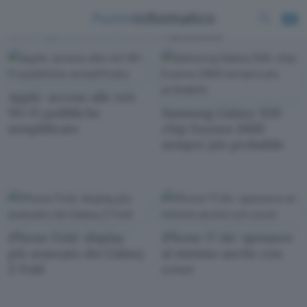
News e approfondimenti scritti da
Martina Oliva
Apple: acceso alle reti
Wi-Fi pubbliche
Samsung Galaxy S26:
semplificato
chip Exynos 2600
sempre più probabile
iPhone Fold: display
iPhone 17 Air: spessore
più avanzato dei Galaxy
al minimo anche con
Z Fold
cover