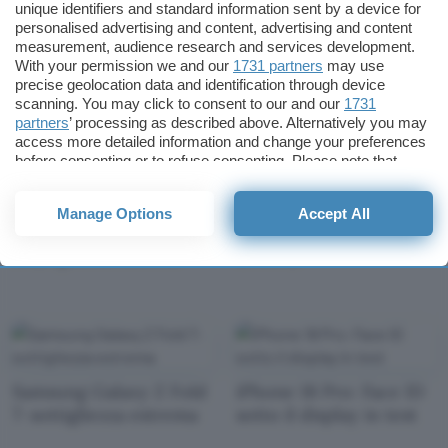
RAM solo sui modelli
Samsung: il Galaxy Z
unique identifiers and standard information sent by a device for
Pro
Flip 7 FE sarà una
personalised advertising and content, advertising and content
measurement, audience research and services development.
revisione del Z Flip 6
With your permission we and our
1731 partners
may use
precise geolocation data and identification through device
scanning. You may click to consent to our and our
1731
partners
’ processing as described above. Alternatively you may
access more detailed information and change your preferences
before consenting or to refuse consenting. Please note that
some processing of your personal data may not require your
consent, but you have a right to object to such processing. Your
Google Pixel: Salute
WhatsApp: arrivano i
Manage Options
Accept All
preferences will apply to this website only. You can change
batteria solo su
riassunti privati con l'AI
your preferences or withdraw your consent at any time by
smartphone recenti
di Meta
returning to this site and clicking the
privacy policy
button at the
bottom of the webpage.
Samsung Galaxy Z Fold
iPhone 18 Pro: Face ID
7: sottigliezza estrema
sotto il display in test