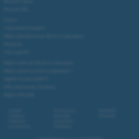
Microsoft Teams
Microsoft 365
Fintech
Criptovalute Emergenti
Migliori piattaforme per Bitcoin e criptovalute
Metaverso
Tutto sugli NFT
Migliori wallet per Bitcoin e criptovalute
Migliori antivirus gratis e a pagamento
Digitale Terrestre DVB-T2
VPN, soluzione per il business
Migliori VPN 2025
Contatti
Privacy policy
Newsletter
Collabora
Note legali
Download
Pubblicità
Codice etico
Cookie policy
Affiliazione
© 2026
BlazeMedia srl
- P.Iva 14742231005