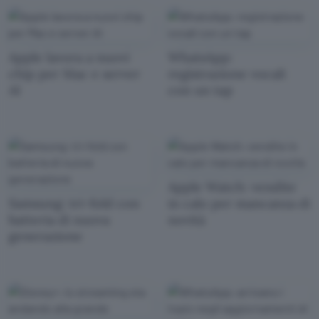
Apple lavora a nuovi
WhatsApp:
chip per Mac e server
registrazione vocali
AI
con un tap
Apple Watch: vendite
Samsung: tri-fold con
in calo per mancanza di
batteria di nuova
novità
generazione