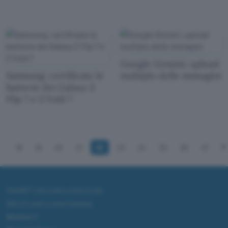
Google Gemini: upload
Samsung: certificate le
multiplo delle immagini
batterie dei Galaxy Z
Flip 7 e Z Fold 7
18
19
20
21
22
23
24
25
26
27
ChatGPT: che cos'è e come si usa
DALL·E cos'è e come funziona
Windows 11