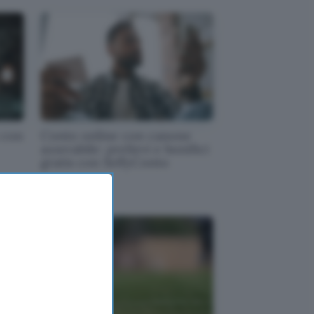
 con
Conto online con canone
azzerabile: prelievi e bonifici
gratis con SelfyConto