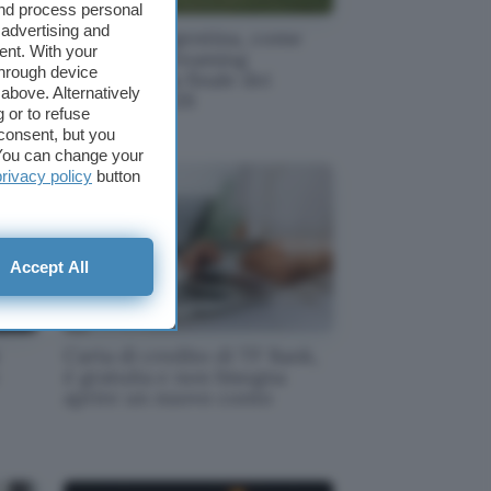
and process personal
 advertising and
Spagna - Argentina, come
ent. With your
k al
vedere in streaming
through device
dall'estero la finale dei
above. Alternatively
Mondiali 2026
 or to refuse
consent, but you
. You can change your
privacy policy
button
Accept All
Carta di credito di TF Bank,
è gratuita e non bisogna
aprire un nuovo conto