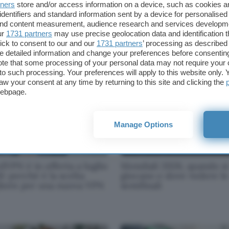
tners
store and/or access information on a device, such as cookies 
identifiers and standard information sent by a device for personalised
iali 2026, oggi è il
Conto a zero spese con
 and content measurement, audience research and services developm
no della finale, come
BBVA: interessi e cashbac
ur
1731 partners
may use precise geolocation data and identification 
rla dall'estero
3% per i primi 6 mesi
ick to consent to our and our
1731 partners
’ processing as described 
detailed information and change your preferences before consenting
te that some processing of your personal data may not require your 
t to such processing. Your preferences will apply to this website only
aw your consent at any time by returning to this site and clicking the
webpage.
Manage Options
VPN è in offerta a luglio
Mondiali 2026, quando si
: perché è la scelta
giocano e dove vedere le
liore per una nuova VPN
semifinali