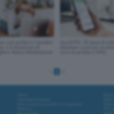
o con prelievi e bonifici
NordVPN, 28 mesi di util
is, è il momento di
illimitato a prezzo sconta
gliere Banca Mediolanum
ecco la promo (-70%)
1
2
3
Fintech
Miglior
Criptovalute Emergenti
Miglior
Migliori piattaforme per Bitcoin e criptovalute
Digital
Metaverso
VPN, so
Tutto sugli NFT
Miglior