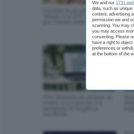
We and our
1731 par
data, such as unique 
Vacanze in programma?
Mond
content, advertising
Questa è la VPN da scegliere
gior
permission we and o
per l'estate 2026
vede
scanning. You may cl
you may access more 
consenting. Please no
have a right to objec
preferences or withdr
at the bottom of the 
VPN illimitata da attivare in
Nord
estate, ecco perché è il
2026
momento di scegliere
mig
NordVPN