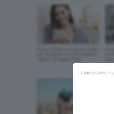
Passa a Iliad con prezzo fisso
Con
per sempre: ecco le migliori
prof
offerte di luglio 2026
inte
con
Continue without ac