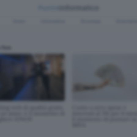
Green
Informatica
Sicurezza
Entertain
 Raia
ing web di qualità gratis
Conto a zero spese e
 un anno: è il momento di
interessi al 3% per 6 mesi
gliere IONOS
il momento di puntare s
BBVA