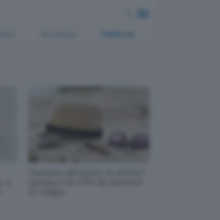
ment
Tecnologia
Pubblicità
Vacanze all'estero in arrivo?
, è
Questa è la VPN da mettere
u
in valigia