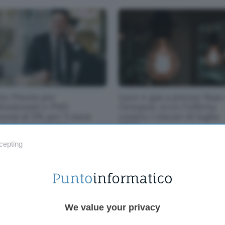
to Finom per
Luce e gas a prezzo fisso
essionisti e PMI:
Octopus: ecco l'offerta
ressi al 5% per 5 mesi
contro i rincari di luglio
 la nuova promo
2026
cepting
We value your privacy