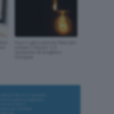
izzo
Luce e gas a prezzo fisso per
to:
evitare i rincari: è il
momento di scegliere
Octopus
i wallet per Bitcoin e criptovalute
i antivirus gratis e a pagamento
e Terrestre DVB-T2
luzione per il business
i VPN 2025