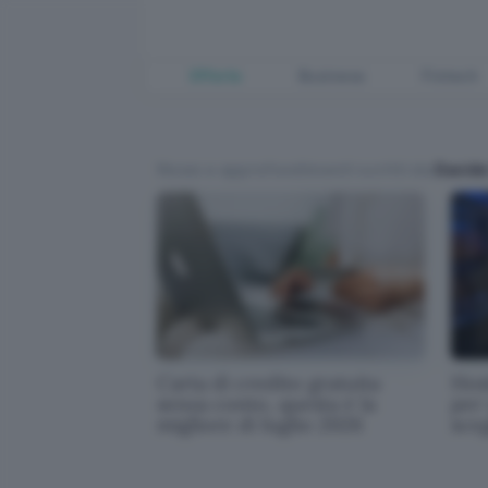
Offerte
Business
Fintech
News e approfondimenti scritti da
Davide
Carta di credito gratuita
Host
senza conto, questa è la
per
migliore di luglio 2026
sce