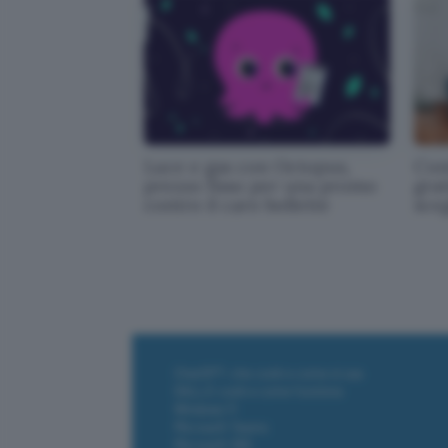
Luce e gas con Octopus,
Cont
prezzo fisso per una promo
grat
contro il caro bollette
sce
ChatGPT: che cos'è e come si usa
DALL·E cos'è e come funziona
Windows 11
Microsoft Teams
Microsoft 365