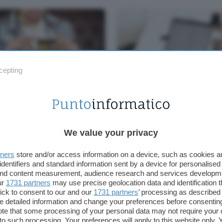
cepting
ta di credito con TF
VPN per l'estate: la nuov
, è gratuita e non
promo di NordVPN è
iede l'apertura di un
un'occasione da cogliere
vo conto
volo
We value your privacy
tners
store and/or access information on a device, such as cookies 
identifiers and standard information sent by a device for personalised
 and content measurement, audience research and services developm
ur
1731 partners
may use precise geolocation data and identification 
ick to consent to our and our
1731 partners
’ processing as described 
detailed information and change your preferences before consenting
te that some processing of your personal data may not require your 
t to such processing. Your preferences will apply to this website only