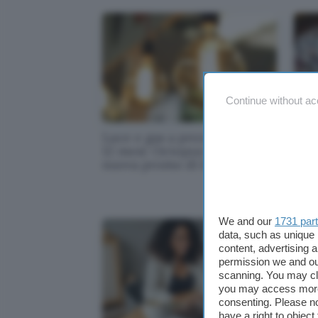
Continue without ac
Luce e gas a prezzo fisso per
Car
12 mesi: Octopus lancia la
Bank
nuova promo di luglio 2026
rich
nuo
We and our
1731 par
data, such as unique 
content, advertising
permission we and o
scanning. You may cl
you may access more 
consenting. Please no
have a right to objec