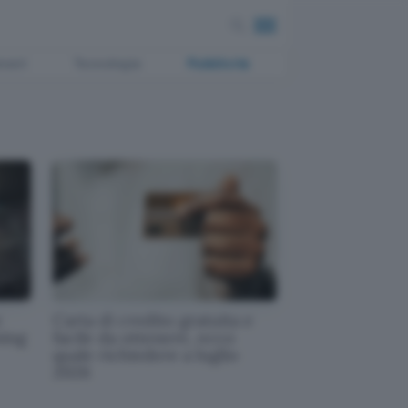
ment
Tecnologia
Pubblicità
e
Carta di credito gratuita e
ming
facile da ottenere, ecco
quale richiedere a luglio
2026