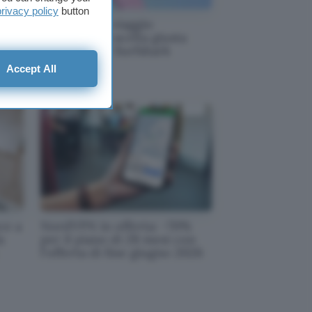
privacy policy
button
 la
VPN per un viaggio
lio
all'estero, la scelta giusta
dell'estate è Surfshark
Accept All
ce a
NordVPN in offerta: -70%
a
per il piano di 28 mesi con
l'offerta di fine giugno 2026