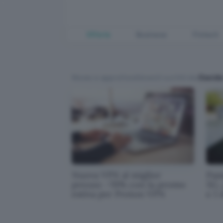
Offerte
Business
Fintech
News e approfondimenti scritti da
Davide
Nuova VPN al miglior
Pas
prezzo: -70% con la promo
5G,
estiva per Proton VPN
e 1 