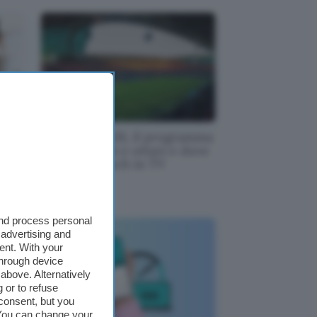
a
Mondiali 2026, il programma
di sedicesimi e ottavi e dove
 al
vedere i match in TV
and process personal
 advertising and
ent. With your
through device
above. Alternatively
 or to refuse
consent, but you
. You can change your