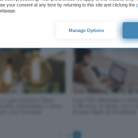
aw your consent at any time by returning to this site and clicking the
to online con Banca
Luce e gas a prezzo fisso:
webpage.
iolanum: prelievi e
promo anti-rincari di lug
fici gratis con la promo
2026 arriva da Octopus
uglio 2026
Manage Options
 e gas a prezzo fisso:
Una VPN illimitata e velo
parmio immediato e zero
2,49 euro al mese: ecco l
cari con Octopus
promo flash di Surfshark
1
2
3