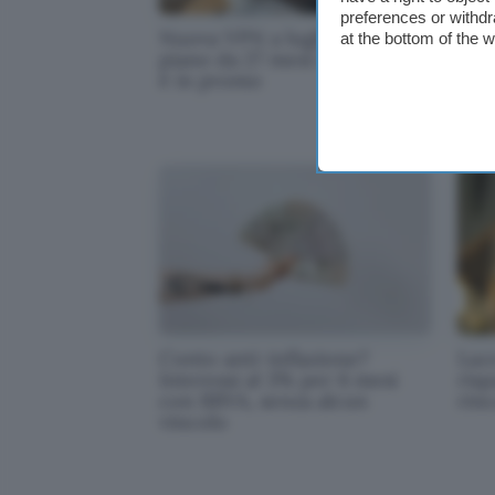
preferences or withdr
Nuova VPN a luglio 2026, il
Con
at the bottom of the 
piano da 27 mesi di Surfshark
Med
è in promo
boni
di l
Conto anti-inflazione?
Luce
Interessi al 3% per 6 mesi
ris
con BBVA, senza alcun
rin
vincolo