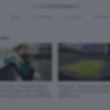
Green
Informatica
Sicurezza
Entertain
 Raia
sa a Very con 200 GB in
Francia - Marocco, com
 prezzo fisso per sempre
vedere il match in strea
mese gratis. ecco l'offerta
dall'estero