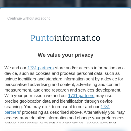
I migliori servizi di cloud
Le migliori alternati
storage disponibili nel 2026
Dropbox 2026
Continue without accepting
We value your privacy
We and our
1731 partners
store and/or access information on a
SelfyConto: il conto
Basta clausole
device, such as cookies and process personal data, such as
online che ti fa godere
nascoste: la carta di
unique identifiers and standard information sent by a device for
personalised advertising and content, advertising and content
l'estate in tutta
credito trasparente di
measurement, audience research and services development.
trasparenza
TFBank
With your permission we and our
1731 partners
may use
precise geolocation data and identification through device
scanning. You may click to consent to our and our
1731
partners
’ processing as described above. Alternatively you may
access more detailed information and change your preferences
before consenting or to refuse consenting. Please note that
some processing of your personal data may not require your