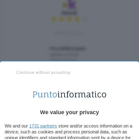
Keliweb
Caratteristiche:
Fino a 100GB di spazio
Database illimitati
Traffico illimitato
Backup Plus
Certificato SSL e HTTP/2
Continue without accepting
Pannello cPanel
Sistemi Operativi:
Windows
We value your privacy
Linux
Prezzo mensile:
We and our
1731 partners
store and/or access information on a
device, such as cookies and process personal data, such as
da 3,74€ + IVA
unique identifiers and standard information sent by a device for