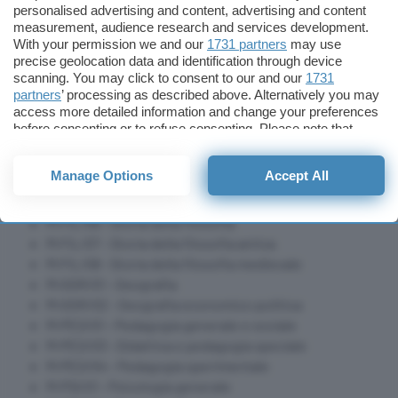
personalised advertising and content, advertising and content
L‐LIN/01 ‐ Glottologia e linguistica
measurement, audience research and services development.
L‐LIN/02 ‐ Didattica delle lingue moderne
With your permission we and our
1731 partners
may use
L‐OR/01 ‐ Storia del vicino oriente antico
precise geolocation data and identification through device
scanning. You may click to consent to our and our
1731
M‐DEA/01 ‐ Discipline demoetnoantropologiche
partners
’ processing as described above. Alternatively you may
M‐FIL/01 ‐ Filosofia teoretica M‐FIL/02 ‐ Logica e
access more detailed information and change your preferences
filosofia della scienza
before consenting or to refuse consenting. Please note that
M‐FIL/03 ‐ Filosofia morale
some processing of your personal data may not require your
M‐FIL/04 ‐ Estetica
consent, but you have a right to object to such processing. Your
Manage Options
Accept All
preferences will apply to this website only. You can change
M‐FIL/05 ‐ Filosofia e teoria dei linguaggi
your preferences or withdraw your consent at any time by
M‐FIL/05 ‐ Filosofia e teoria dei linguaggi
returning to this site and clicking the
privacy policy
button at the
M‐FIL/06 ‐ Storia della filosofia
bottom of the webpage.
M‐FIL/07 ‐ Storia della filosofia antica
M‐FIL/08 ‐ Storia della filosofia medievale
M‐GGR/01 ‐ Geografia
M‐GGR/02 ‐ Geografia economico‐politica
M‐PED/01 ‐ Pedagogia generale e sociale
M‐PED/03 ‐ Didattica e pedagogia speciale
M‐PED/04 ‐ Pedagogia sperimentale
M‐PSI/01 ‐ Psicologia generale