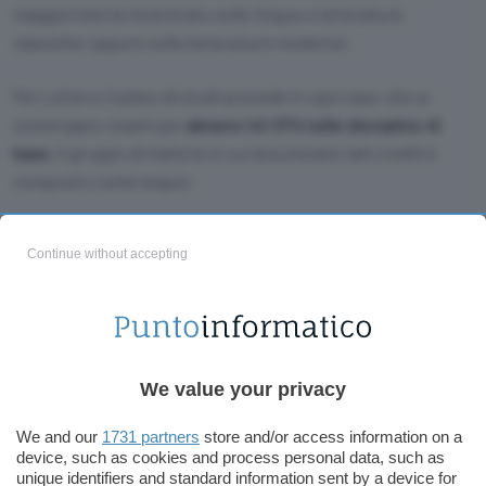
maggiormente incentrato sulle lingue e letterature
classiche oppure sulle letterature moderne.
Per Lettere il piano di studi prevede in ogni caso che si
sostengano esami per
almeno 42 CFU nelle discipline di
base
. Il gruppo di materie in cui accumulare tali crediti è
composto come segue:
L‐ANT/02 ‐ Storia greca
Continue without accepting
L‐ANT/03 ‐ Storia romana
L‐FIL‐LET/02 ‐ Lingua e letteratura greca
L‐FIL‐LET/04 ‐ Lingua e letteratura latina
L‐FIL‐LET/05 ‐ Filologia classica
L‐FIL‐LET/09 ‐ Filologia e linguistica romanza
L‐FIL‐LET/10 ‐ Letteratura italiana
We value your privacy
L‐FIL‐LET/11 ‐ Letteratura italiana contemporanea
L‐FIL‐LET/12 ‐ Linguistica italiana
We and our
1731 partners
store and/or access information on a
device, such as cookies and process personal data, such as
L‐FIL‐LET/13 ‐ Filologia della letteratura italiana
unique identifiers and standard information sent by a device for
L‐FIL‐LET/15 ‐ Filologia germanica