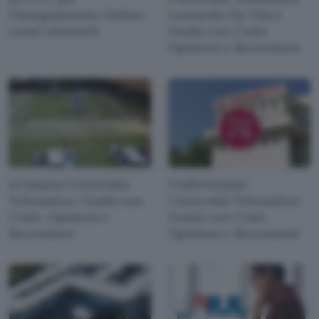
l'Insegnamento Online:
Leonardo Da Vinci:
come ottenerli
Guida con Costi,
Opinioni e Recensioni
eCampus Università
Unifortunato
Telematica: Guida con
Università Telematica:
Costi, Opinioni e
Guida con Costi,
Recensioni
Opinioni e Recensioni