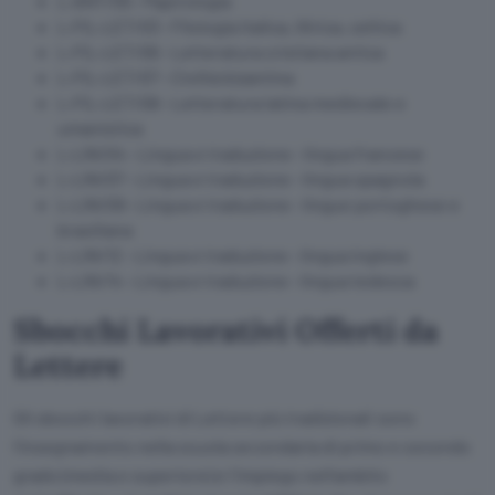
L‐ANT/05 ‐ Papirologia
L‐FIL‐LET/03 ‐ Filologia italica, illirica, celtica
L‐FIL‐LET/06 ‐ Letteratura cristiana antica
L‐FIL‐LET/07 ‐ Civiltà bizantina
L‐FIL‐LET/08 ‐ Letteratura latina medievale e
umanistica
L‐LIN/04 ‐ Lingua e traduzione ‐ lingua francese
L‐LIN/07 ‐ Lingua e traduzione ‐ lingua spagnola
L‐LIN/09 ‐ Lingua e traduzione ‐ lingue portoghese e
brasiliana
L‐LIN/12 ‐ Lingua e traduzione ‐ lingua inglese
L‐LIN/14 ‐ Lingua e traduzione ‐ lingua tedesca
Sbocchi Lavorativi Offerti da
Lettere
Gli sbocchi lavorativi di Lettere più tradizionali sono
l’insegnamento nella scuola secondaria di primo e secondo
grado (media e superiore) e l’impiego nell’ambito