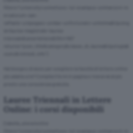
filters=”university=uninettuno~iul~ecampus~unimarconi~m
ercatorum~san-
raffaele~unipegaso~unidav~unifortunato~unitelma&tipolog
ia=laurea-magistrale~laurea-
triennale&area=lettere&filtri=NO”
returns=”post_title&category&classe_di_laurea&tipologia&
costo&richiedi_info”]
Hai bisogno di aiuto per scegliere la facoltà di lettere online
più adatta a te? Compila il form in pagina e riceverai al più
presto una consulenza gratuita.
Lauree Triennali in Lettere
Online: i corsi disponibili
[tabella_ateneionline
filters=”university=uninettuno~iul~ecampus~unimarconi~m