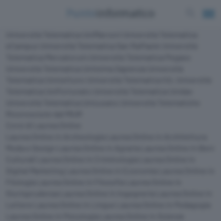
Speciale Università Online:
Università Telematiche
Università Telematica UniMarconi
Università Telematica
eCampus
Università Telematica San Raffaele
Università
Telematica Mercatorum
Università Telematica Pegaso
Università Telematica Unitelma Sapienza
Università
Telematica Uninettuno
Università Telematica IUL
Università
Telematica UniFortunato
Università Telematica Unidav
Università Telematica Unicusano
Università Telematiche
Riconosciute dal MIUR
Corsi di Laurea Online
Laurea Online in Archeologia
Laurea Online in Architettura
Moda e Design
Laurea Online in Agraria
Laurea Online in Beni
Culturali
Laurea Online in Criminologia
Laurea Online in
Digital Marketing
Laurea Online in Economia
Laurea Online in
Filologia
Laurea Online in Filosofia
Laurea Online in
Giurisprudenza
Laurea Online in Ingegneria
Laurea Online in
Lettere
Laurea Online in Lingue
Laurea Online in Pedagogia
Laurea Online in Psicologia
Laurea Online in Scienze