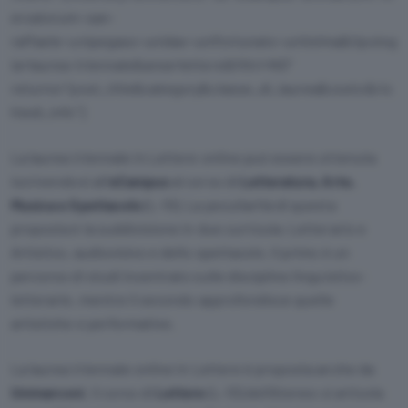
ercatorum~san-
raffaele~unipegaso~unidav~unifortunato~unitelma&tipolog
ia=laurea-triennale&area=lettere&filtri=NO”
returns=”post_title&category&classe_di_laurea&costo&ric
hiedi_info”]
La laurea triennale in Lettere online può essere ottenuta
iscrivendosi all’
eCampus
al corso di
Letteratura, Arte,
Musica e Spettacolo
(L-10). La peculiarità di questa
proposta è la suddivisione in due curricula: Letterario e
Artistico, audiovisivo e dello spettacolo. Il primo è un
percorso di studi incentrato sulle discipline linguistico-
letterarie, mentre il secondo approfondisce quelle
artistiche e performative.
La laurea triennale online in Lettere è proposta anche da
Unimarconi
. Il corso di
Lettere
(L-10) dell’Ateneo si articola