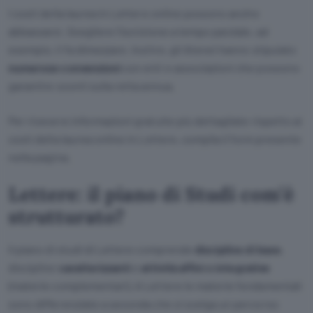
I costi della laurea in Lettere online possono anche
abbassarsi. Scegliere l’iscrizione a tempo parziale, ad
esempio, li fa dimezzare. Inoltre, gli Atenei hanno stipulato
numerose convenzioni
con enti e associazioni che possono
garantire sconti sulla retta annua.
Per ricevere informazioni gratuite più dettagliate rispetto ai
costi della laurea online
in Lettere, compila il form presente
nella pagina.
Lettere: il piano di Studi com’
è
strutturato?
Il piano di studi di Lettere comprende
discipline di base
,
discipline
caratterizzanti
e
attività affini o integrative
(materie complementari). A Lettere le materie fondamentali
sono differenziate a seconda che si scelga un percorso