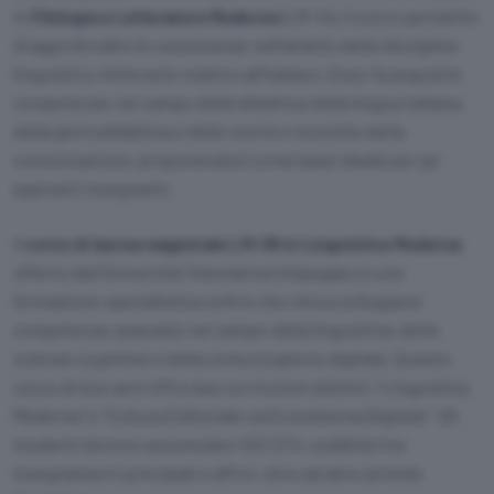
in
Filologia e Letterature Moderne
(LM-14). Il corso permette
di approfondire le conoscenze nell’ambito delle discipline
linguistico-letterarie relative all’italiano. Esso fa acquisire
competenze nel campo della didattica della lingua italiana,
della glottodidattica e delle teorie e tecniche della
comunicazione, proponendosi come base ideale per gli
aspiranti insegnanti.
Il
corso di laurea magistrale LM-39 in Linguistica Moderna
offerto dall’
Università Telematica Unipegaso
è una
formazione specialistica online che mira a sviluppare
competenze avanzate nel campo della linguistica, delle
scienze cognitive e della comunicazione digitale. Questo
corso di due anni offre due curriculum distinti: “Linguistica
Moderna” e “Cultura Editoriale ed Ecosistema Digitale”. Gli
studenti devono accumulare 120 CFU, suddivisi tra
insegnamenti principali e affini, oltre ad altre attività