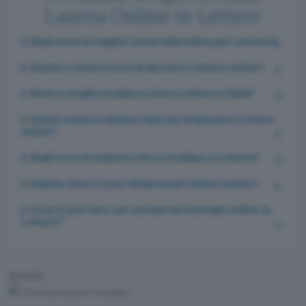
Laurea Online in Lettere
▷ Quali sono le migliori università online per Lettere?
▷ Quanto costa il corso di laurea in Lettere online?
Secondo le opinioni degli studenti,
eCampus
risulta
▷ Dove è meglio studiare Lettere online in Italia?
una delle migliori università online per Lettere,
La
laurea online in Lettere
ha costi che variano da
▷ Quanti esami si devono fare per la laurea in Lettere
visto che c’è anche la possibilità di assistere alle
un minimo di 1.500 € a un massimo di 4.000 €
online?
Tra le migliori
Università Telematiche
che erogano
lezioni in presenza. eCampus e
Unimarconi
inoltre
all’anno. A queste cifre bisogna aggiungere
corsi di laurea online in Lettere possiamo citare
hanno entrambe corsi di laurea online triennale e
▷ Quali sono le materie che si studiano a Lettere?
l’ammontare della tassa regionale ed eventuali
sicuramente: eCampus, Unimarconi e UniPegaso.
magistrale, scelta tipicamente consigliata per chi
Tipicamente il numero di esami da fare è 20 per la
diritti di segreteria per l’immatricolazione.
Richiedi
▷ Quanto dura il corso di laurea di Lettere online?
Studiare
Lettere a distanza
significa avere la
vuole concludere il ciclo di studi fino al
laurea triennale in Lettere
e 12 per la laurea
maggiori informazioni
Tra le materie di base presenti nei corsi di
laurea
possibilità di laurearsi con maggiore comodità e
conseguimento della laurea specialistica.
Richiedi
▷ Cosa si può fare con una laurea triennale online in
magistrale in Lettere, però questo numero può
triennale di Lettere online
ci sono: letteratura,
Lettere?
organizzando il proprio tempo in piena libertà.
maggiori informazioni
Il corso di laurea di Lettere dura tre anni per chi
cambiare a seconda del numero di CFU di ogni
filologia, storia della glottologia, filosofia e
Richiedi maggiori informazioni
vuole ottenere solo la
laurea Triennale in Lettere
,
singolo esame. Per la laurea triennale è necessario
linguistica. Nei corsi di
laurea magistrale in Lettere
mentre chi vuole proseguire gli studi ed iscriversi
avere 180 CFU tra gli esami caratterizzanti, di base
Grazie alla
laurea triennale online in Lettere
, come
Online
troviamo letteratura nelle sue diverse
Annulla
alla
Magistrale in Lettere
ha altri due anni di studi
o affini, mentre per la
laurea magistrale in Lettere
nelle università classiche, si possono svolgere
declinazioni, linguistica, lingua e traduzione nelle
Stai citando questo messaggio:
da completare, iscrivendosi ad un corso di laurea
invece bastano 120 CFU totali, sempre da dividere
attività nel mondo dell’editoria (anche digitale) e in
diverse lingue.
Richiedi maggiori informazioni