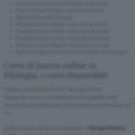
Costi laurea online per Filologia: quali sono?
Piano di Studi Filologia: com’è strutturato?
Sbocchi lavorativi Filologia
Filologia online a Roma: sedi e atenei online
Filologia online a Milano: sedi e atenei online
Filologia online a Torino: sedi e atenei online
Filologia online a Napoli: sedi e atenei online
Qual è la migliore Università Telematica con Filologia?
Corsi di laurea online in
Filologia: i corsi disponibili
[tabella_ateneionline filters=”tipologia=laurea-
magistrale~laurea-triennale&area=filologia&filtri=NO”
returns=”post_title&category&tipologia&costo&richiedi_inf
o”]
A dare accesso alla laurea magistrale in
Filologia Moderna