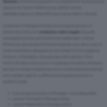
distanza
consente di acquisire le competenze necessarie ad
operare nei settori della ricerca, dell’istruzione,
dell’elaborazione e della diffusione dei prodotti culturali.
La laurea in Filologia telematica conseguita presso le
Università online
ha il
medesimo valore legale
di quella
conseguita presso una Università tradizionale. L’unica
differenza sarà quella di studiare quando vuoi, dove vuoi, in
modo flessibile e adeguato ai tuoi tempi e le tue esigenze,
di lavoro, di famiglia o di qualunque altro genere. Puoi
inoltre decidere di iscriverti in qualsiasi momento dell’anno,
perché le immatricolazioni presso le Università telematiche
sono sempre aperte, a differenza di quanto avviene in
quelle frontali.
Corsi di laurea online in Filologia: i corsi disponibili
Lauree Triennali in Filologia online
Lauree Magistrali in Filologia online