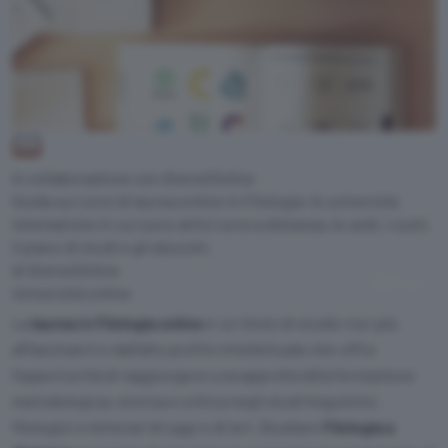
In collaborazione con AteneiOnline
Guida sui corsi di laurea online in Filologia: le università
telematiche in cui sono attivi corsi a distanza, le sedi, i costi,
il piano di studi e gli sbocchi.
di
AteneiOnline
Pxhere
Università online
La
laurea in Filologia online
è un titolo di studio tra i più
affascinanti e dall’alto profilo intellettuale che offre
l’opportunità di raggiungere una approfondita formazione
metodologica, storica e critica negli studi linguistici,
filologici e letterari di oggi e di ieri. Studiare
Filologia a