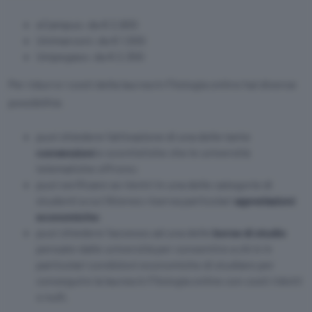
eCampus: da € 2.600
Unimarconi: da € 1.500
Unipegaso: da € 2.300
Per ridurre i costi della laurea in Filologia online hai diverse
possibilità:
puoi chiedere l’attivazione di una delle tante
convenzioni
e scontistiche che le università
telematiche offrono;
puoi verificare se rientri in una delle categorie di
studenti a cui l’Ateneo riserva particolari
agevolazioni
economiche
;
puoi chiedere l’accesso ad una delle
borse di studio
pensate dalle università per consentire a chi è in
particolari condizioni economiche di studiare per
conseguire la laurea in Filologia online con costi ridotti
o nulli.