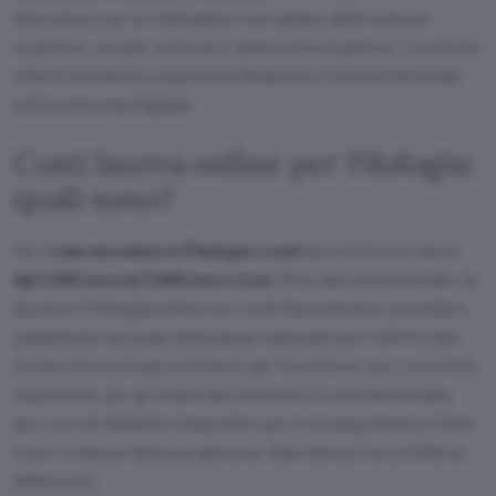
attenzione per le implicazioni nel campo delle scienze
cognitive, sociali, culturali e della comunicazione. I curricula
offerti includono Linguistica Moderna e Cultura Editoriale
ed Ecosistema Digitale​.
Costi laurea online per Filologia:
quali sono?
Per la
laurea online in Filologia i costi
da sostenere vanno
dai 1.500 euro ai 3.900 euro circa
. Oltre alla retta annuale, la
laurea in Filologia online tra i costi da sostenere prevede il
pagamento annuale della tassa regionale per il diritto allo
studio ed eventuali contributi per l’iscrizione, per i servizi di
segreteria, per gli esami da sostenere in sedi distaccate,
per i servizi didattici integrativi, per il conseguimento titolo
e per il rilascio della pergamena.
Ogni ateneo ha un’offerta
differente: