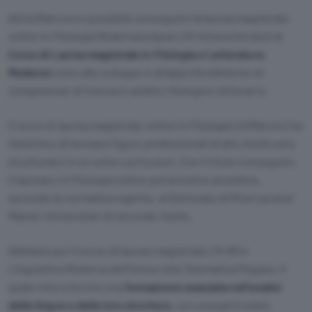
All’
UniMarconi
è possibile conseguire la laurea magistrale
online in Filologia Moderna (classe LM-14) iscrivendosi al
Corso di Laurea magistrale in Filologia e Letterature
Moderne
volto allo sviluppo e all’approfondimento di
competenze di ricerca in ambito filologico-letterario.
Il corso di laurea magistrale online in Filologia UniMarconi ha
l’obiettivo di formare figure professionali di alto livello ed è
strutturato in un unico curriculum. Con il titolo conseguito,
il laureato in Filologia online potrà inoltre accedere,
secondo la normativa vigente, al Dottorato di Ricerca ed ai
Master Universitari di secondo livello.
Abbiamo poi il corso di laurea magistrale LM-39 in
Linguistica Moderna dell’
Università Telematica Pegaso
, il
quale mira a fornire una
formazione avanzata nell’analisi
delle lingue e delle loro strutture
, con una particolare