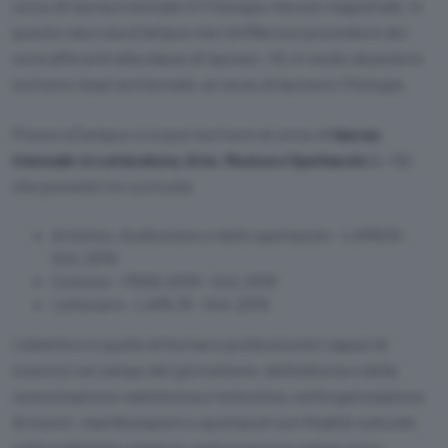
corso di laurea triennale in Filologia, ma solo magistrale. In
questo caso sia
eCampus
che
UniMarconi
prevedono dei
corsi afferenti alla classe di laurea L-10, in modo da potersi
iscrivere dopo la triennale, al corso di laurea in Filologia.
Presso eCampus ci si può iscrivere al corso di
laurea
triennale in Letteratura, Arte, Musica e Spettacolo
(L-10)
che prevede tre curricula:
Artistico, Audiovisivo e dello spettacolo – LAMA19 –
Ord. 2019
Comune – PDS0-2019 – Ord. 2019
Letterario – LAML19 – Ord. 2019 ​
L’obiettivo è quello di formare professionisti capaci di
inserirsi nel campo del giornalismo, dell’editoria e della
comunicazione radiofonica e televisiva, nell’organizzazione
di eventi, manifestazioni e spettacoli con finalità culturali,
nelle pubbliche relazioni, nella ricerca in campo etno-