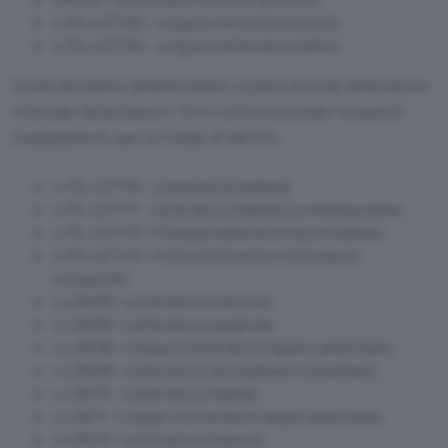
L‐FIL‐LET/02 ‐ Lingua e letteratura greca
L‐FIL‐LET/04 ‐ Lingua e letteratura latina
Come discipline caratterizzanti, il piano di studi della laurea
triennale della classe L-10 in Lettere prevede i seguenti
insegnamenti, per un totale di 48 CFU:
L‐FIL‐LET/10 ‐ Letteratura italiana
L‐FIL‐LET/11 ‐ Letteratura italiana contemporanea
L‐FIL‐LET/13 ‐ Filologia della letteratura italiana
L‐FIL‐LET/14 ‐ Critica letteraria e letterature
comparate
L‐LIN/03 ‐ Letteratura francese
L‐LIN/05 ‐ Letteratura spagnola
L‐LIN/06 ‐ Lingua e letterature ispano‐americane
L‐LIN/08 ‐ Letterature portoghese e brasiliana
L‐LIN/10 ‐ Letteratura inglese
L‐LIN/11 ‐ Lingue e letterature anglo‐americane
L‐LIN/13 ‐ Letteratura tedesca