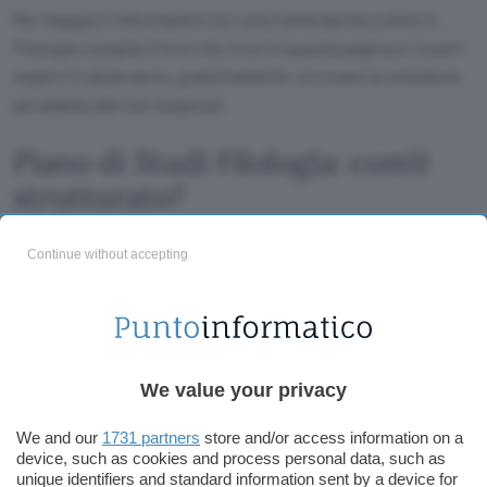
Per maggiori informazioni sui
costi della laurea online
in
Filologia compila il form che trovi in questa pagina e i nostri
esperti ti aiuteranno, gratuitamente, a trovare la soluzione
più adatta alle tue esigenze.
Piano di Studi Filologia: com’è
strutturato?
Il
piano di studi di Filologia Moderna
è suddiviso in discipline
Continue without accepting
caratterizzanti e attività complementari. Per il
conseguimento della laurea in Filologia, oltre gli esami,
sono previsti infatti stages e tirocini che gli Atenei possono
organizzare in accordo con enti pubblici e privati. Il piano di
studi del corso triennale in Lettere L-10 che ti consente di
We value your privacy
studiare utili materie per la facoltà di Filologia, prevede
We and our
1731 partners
store and/or access information on a
anche insegnamenti di base obbligatori.
device, such as cookies and process personal data, such as
unique identifiers and standard information sent by a device for