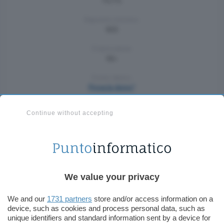
1%/1%
Deposito minimo:
50$
Criptovalute:
50+
Conto demo:
Prova la demo*
Continue without accepting
Apri il tuo conto*
We value your privacy
We and our
1731 partners
store and/or access information on a
device, such as cookies and process personal data, such as
unique identifiers and standard information sent by a device for
Commissioni: